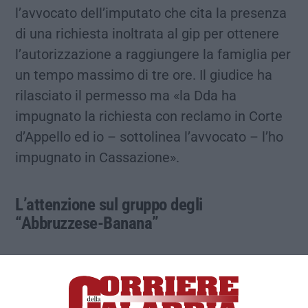
l’avvocato dell’imputato che cita la presenza
di una richiesta inoltrata al gip per ottenere
l’autorizzazione a raggiungere la famiglia per
un tempo massimo di tre ore. Il giudice ha
rilasciato il permesso ma «la Dda ha
impugnato la richiesta con reclamo in Corte
d’Appello ed io – sottolinea l’avvocato – l’ho
impugnato in Cassazione».
L’attenzione sul gruppo degli
“Abbruzzese-Banana”
il primo teste a sottoporsi all’esame dei pm
della Dda di Catanzaro, Vito Valerio e
Corrado Cubellotti, ed al controesame delle