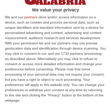
difese, è il dirigente Polizia di Stato Fabio
We value your privacy
Catalano: in passato dirigente della squadra
We and our
partners
store and/or access information on a
mobile di Cosenza, oggi impegnato con lo
device, such as cookies and process personal data, such as
unique identifiers and standard information sent by a device for
stesso ruolo a Catanzaro. L’attività
personalised advertising and content, advertising and content
scaturisce da una delega di indagine
measurement, audience research and services development.
conferita il 22 settembre 2017 del sostituto
With your permission we and our partners may use precise
geolocation data and identification through device scanning. You
della Dda
Camillo Falvo
, oggi procuratore di
may click to consent to our and our 1733 partners’ processing
Vibo Valentia. L’attività era riferita all’analisi
as described above. Alternatively you may click to refuse to
consent or access more detailed information and change your
delle dichiarazioni del collaboratore di
preferences before consenting.
Please note that some
giustizia
Vincenzo De Rose
sul gruppo
processing of your personal data may not require your consent,
but you have a right to object to such processing. Your
criminale “
Abbruzzese-Banana
“. L’indagine
preferences will apply to this website only. You can change your
viene effettuata attraverso le intercettazioni
preferences or withdraw your consent at any time by returning
e l’utilizzo di altri presidi tecnici, come il
to this site and clicking the "Privacy" button at the bottom of the
webpage.
monitoraggio attraverso la videosorveglianza
dello
stabile dell’ultimo lotto di via Popilia a