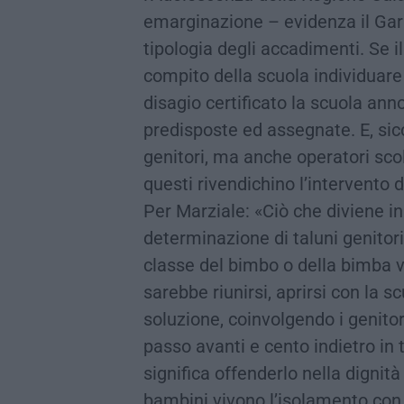
emarginazione – evidenza il Gar
tipologia degli accadimenti. Se 
compito della scuola individuare 
disagio certificato la scuola ann
predisposte ed assegnate. E, sic
genitori, ma anche operatori sco
questi rivendichino l’intervento d
Per Marziale: «Ciò che diviene in
determinazione di taluni genitor
classe del bimbo o della bimba vi
sarebbe riunirsi, aprirsi con la s
soluzione, coinvolgendo i genitor
passo avanti e cento indietro in 
significa offenderlo nella dignità 
bambini vivono l’isolamento con