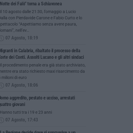
Notte dei Falò” torna a Schiavonea
Il 10 agosto dalle 21:30, l’omaggio a Lucio
alla con Pierdavide Carone e Fabio Curto e lo
spettacolo “Aspettiamo senza avere paura,
omani”, nell’ev…
07 Agosto, 18:19
igranti in Calabria, ribaltato il processo della
orte dei Conti. Assolti Lucano e gli altri sindaci
Il procedimento penale era già stato archiviato,
entre era stato richiesto maxi risarcimento da
 milioni di euro
07 Agosto, 18:06
omo aggredito, pestato e ucciso, arrestati
uattro giovani
Hanno tutti tra i 19 e 23 anni
07 Agosto, 17:43
La Regione decide dove si sopravvive a un