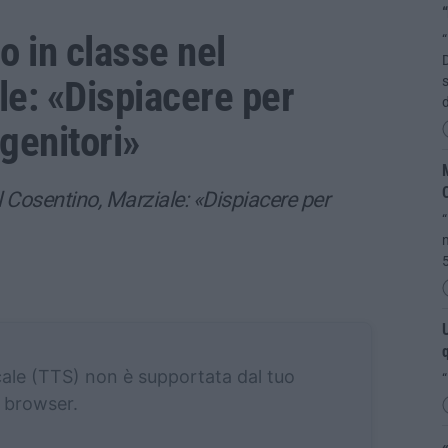
“
o in classe nel
“
D
le: «Dispiacere per
d
genitori»
M
C
l Cosentino, Marziale: «Dispiacere per
“
m
5
U
q
cale (TTS) non è supportata dal tuo
“
browser.
«