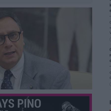
i
e
“
V
G
r
o
“
c
d