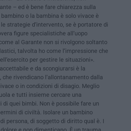
ante – ed è bene fare chiarezza sulla
il bambino o la bambina è solo vivace è
le strategie d’intervento, se è portatore di
overa figure specialistiche all’uopo
come al Garante non si rivolgono soltanto
lastici, talvolta ho come l’impressione che
ell’esercito per gestire le situazioni».
accettabile e da scongiurarsi è la
i, che rivendicano l’allontanamento dalla
vace o in condizioni di disagio. Meglio
cuola e tutti insieme cercare una
i di quei bimbi. Non è possibile fare un
termini di civiltà. Isolare un bambino
di persona, di soggetto di diritto qual è. I
 dolore e non dimenticano. È un trauma,