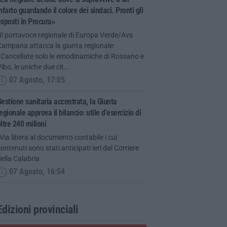
nfarto guardando il colore dei sindaci. Pronti gli
sposti in Procura»
Il portavoce regionale di Europa Verde/Avs
Campana attacca la giunta regionale:
«Cancellate solo le emodinamiche di Rossano e
ibo, le uniche due cit…
07 Agosto, 17:05
estione sanitaria accentrata, la Giunta
egionale approva il bilancio: utile d’esercizio di
ltre 240 milioni
Via libera al documento contabile i cui
ontenuti sono stati anticipati ieri dal Corriere
ella Calabria
07 Agosto, 16:54
Edizioni provinciali