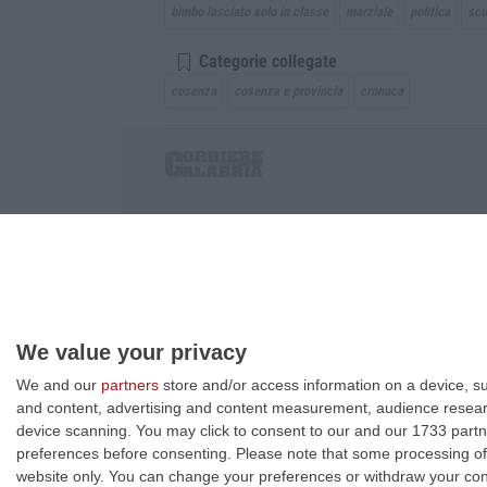
bimbo lasciato solo in classe
marziale
politica
scu
Categorie collegate
cosenza
cosenza e provincia
cronaca
Corriere delle Calabria è una testata giornalist
P.IVA. 03199620794, Via del mare 6/G, S.Eufem
Iscrizione tribunale di Lamezia Terme 5/2011 - D
Effettua una ricerca sul Corriere delle Calabria
We value your privacy
We and our
partners
store and/or access information on a device, su
and content, advertising and content measurement, audience resea
device scanning. You may click to consent to our and our 1733 partn
preferences before consenting.
Please note that some processing of 
website only. You can change your preferences or withdraw your conse