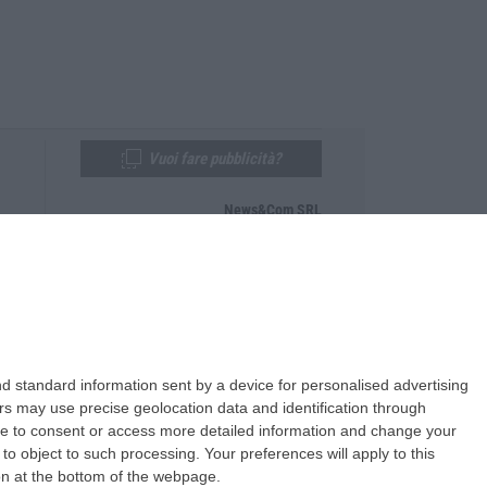
Vuoi fare pubblicità?
News&Com SRL
Telefono:
0968-53665
Email:
newsandcom@gmail.com
d standard information sent by a device for personalised advertising
s may use precise geolocation data and identification through
use to consent or access more detailed information and change your
o object to such processing. Your preferences will apply to this
ton at the bottom of the webpage.