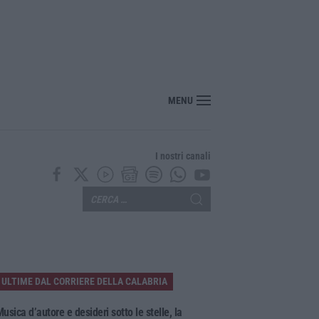
ito, pestato e ucciso, arrestati quattro giovani
MENU
I nostri canali
ULTIME DAL CORRIERE DELLA CALABRIA
usica d’autore e desideri sotto le stelle, la