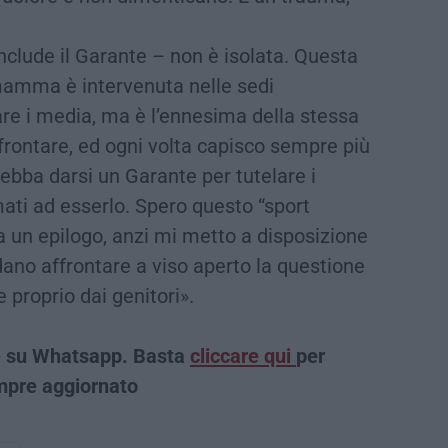
nclude il Garante – non è isolata. Questa
 mamma è intervenuta nelle sedi
are i media, ma è l’ennesima della stessa
frontare, ed ogni volta capisco sempre più
bba darsi un Garante per tutelare i
ati ad esserlo. Spero questo “sport
bia un epilogo, anzi mi metto a disposizione
ndano affrontare a viso aperto la questione
 proprio dai genitori».
che su Whatsapp. Basta
cliccare qui
per
empre aggiornato