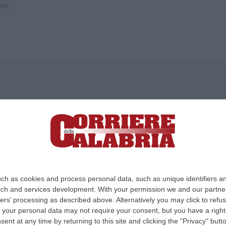
ola
ica di News&Com S.r.l ©2012-
-2026. Tutti i diritti riservati.
ia, Lamezia Terme (CZ)
irettore responsabile Paola Militano |
Privacy
ch as cookies and process personal data, such as unique identifiers an
rch and services development.
With your permission we and our partner
Design:
cfweb
ers’ processing as described above. Alternatively you may click to ref
your personal data may not require your consent, but you have a right t
nt at any time by returning to this site and clicking the "Privacy" but