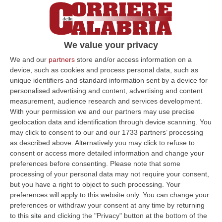
We value your privacy
We and our
partners
store and/or access information on a
device, such as cookies and process personal data, such as
unique identifiers and standard information sent by a device for
personalised advertising and content, advertising and content
measurement, audience research and services development.
With your permission we and our partners may use precise
geolocation data and identification through device scanning. You
may click to consent to our and our 1733 partners’ processing
as described above. Alternatively you may click to refuse to
Clicca e segui “Corriere della Calabria” su Google News
consent or access more detailed information and change your
preferences before consenting.
Please note that some
processing of your personal data may not require your consent,
CATANZARO
L’ufficio del commissario per la
but you have a right to object to such processing. Your
Zes Calabria, pur non avendo competenza in
preferences will apply to this website only. You can change your
preferences or withdraw your consent at any time by returning
materia, ha bandito una gara dell’importo di
to this site and clicking the "Privacy" button at the bottom of the