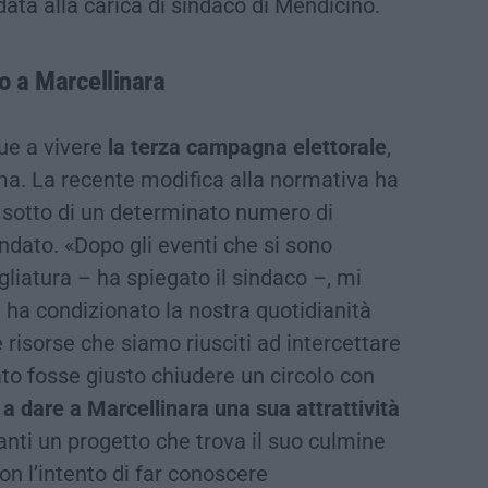
data alla carica di sindaco di Mendicino.
bo
a Marcellinara
ue a vivere
la terza campagna elettorale
,
ima. La recente modifica alla normativa ha
i sotto di un determinato numero di
andato. «Dopo gli eventi che si sono
liatura – ha spiegato il sindaco –, mi
ha condizionato la nostra quotidianità
 risorse che siamo riusciti ad intercettare
ato fosse giusto chiudere un circolo con
a dare a Marcellinara una sua attrattività
nti un progetto che trova il suo culmine
on l’intento di far conoscere