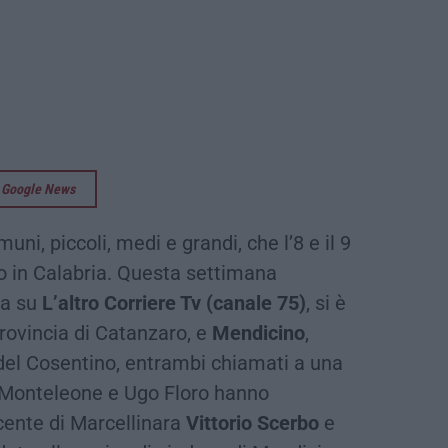
su Google News
uni, piccoli, medi e grandi, che l’8 e il 9
o in Calabria. Questa settimana
da su
L’altro Corriere Tv (canale 75)
, si è
provincia di Catanzaro, e
Mendicino
,
ti del Cosentino, entrambi chiamati a una
o Monteleone e Ugo Floro hanno
scente di Marcellinara
Vittorio Scerbo
e