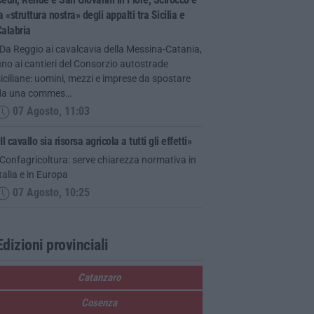
a «struttura nostra» degli appalti tra Sicilia e
alabria
Da Reggio ai cavalcavia della Messina-Catania,
ino ai cantieri del Consorzio autostrade
iciliane: uomini, mezzi e imprese da spostare
da una commes…
07 Agosto, 11:03
Il cavallo sia risorsa agricola a tutti gli effetti»
Confagricoltura: serve chiarezza normativa in
talia e in Europa
07 Agosto, 10:25
Edizioni provinciali
Catanzaro
Cosenza