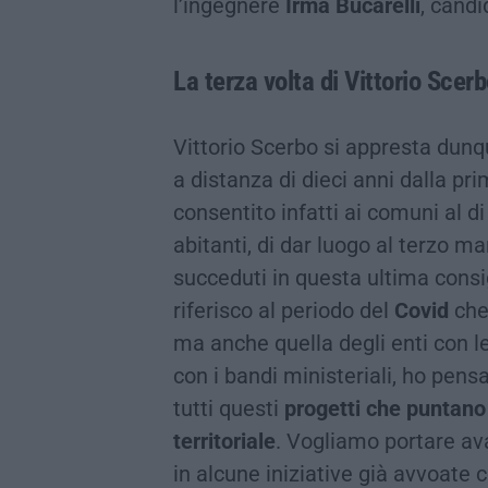
l’ingegnere
Irma Bucarelli
, candi
La terza volta di Vittorio Scer
Vittorio Scerbo si appresta dunq
a distanza di dieci anni dalla pr
consentito infatti ai comuni al d
abitanti, di dar luogo al terzo m
succeduti in questa ultima consig
riferisco al periodo del
Covid
che 
ma anche quella degli enti con le
con i bandi ministeriali, ho pens
tutti questi
progetti che puntano 
territoriale
. Vogliamo portare ava
in alcune iniziative già avvoate c