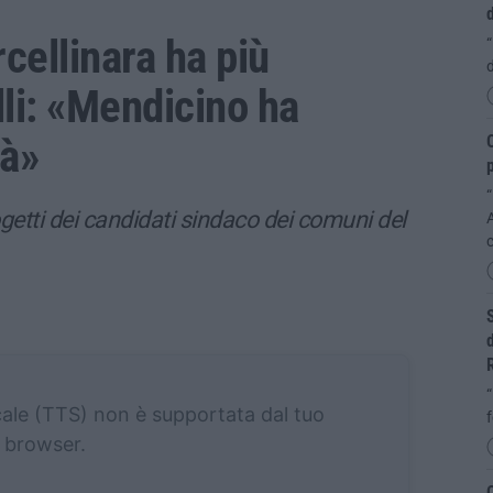
cellinara ha più
“
d
lli: «Mendicino ha
tà»
O
“
tti dei candidati sindaco dei comuni del
S
d
“
cale (TTS) non è supportata dal tuo
f
browser.
C