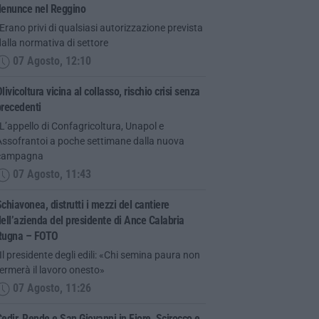
denunce nel Reggino
Erano privi di qualsiasi autorizzazione prevista
alla normativa di settore
07 Agosto, 12:10
livicoltura vicina al collasso, rischio crisi senza
precedenti
L’appello di Confagricoltura, Unapol e
Assofrantoi a poche settimane dalla nuova
campagna
07 Agosto, 11:43
chiavonea, distrutti i mezzi del cantiere
ell’azienda del presidente di Ance Calabria
Rugna – FOTO
Il presidente degli edili: «Chi semina paura non
ermerà il lavoro onesto»
07 Agosto, 11:26
edir, Rende e San Giovanni in Fiore, Scirocco e