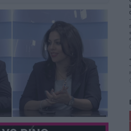
l
C
“
f
s
«
“
I