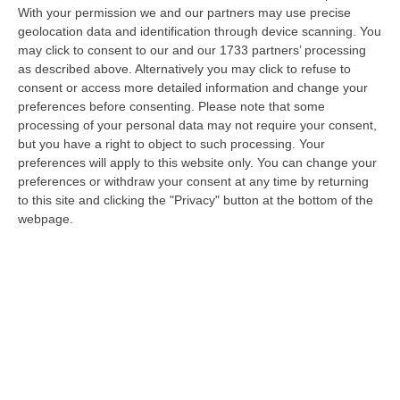
impone di riflettere e far riflettere i cittadini
With your permission we and our partners may use precise
per costruire nuovi percorsi. Le mafie sono
geolocation data and identification through device scanning. You
may click to consent to our and our 1733 partners’ processing
presenti più che mai, proprio le cronache di
as described above. Alternatively you may click to refuse to
queste ore con l’operazione anti ‘ndrangheta
consent or access more detailed information and change your
preferences before consenting.
Please note that some
di Cosenza lo confermano. Le mafie
processing of your personal data may not require your consent,
continuano a produrre i loro affari in maniera
but you have a right to object to such processing. Your
meno vistosa e cruenta di prima, ma ci
preferences will apply to this website only. You can change your
preferences or withdraw your consent at any time by returning
sono».
to this site and clicking the "Privacy" button at the bottom of the
webpage.