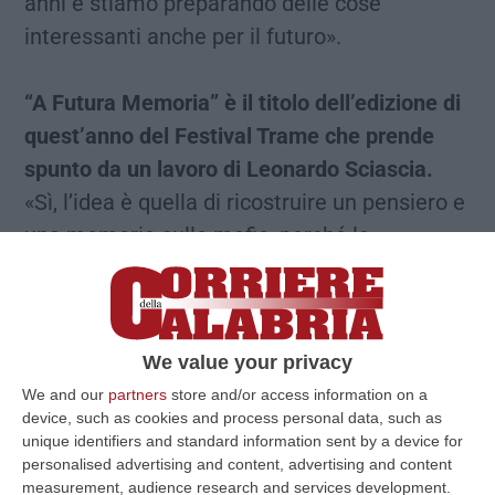
anni e stiamo preparando delle cose
interessanti anche per il futuro».
“A Futura Memoria” è il titolo dell’edizione di
quest’anno del Festival Trame che prende
spunto da un lavoro di Leonardo Sciascia.
«Sì, l’idea è quella di ricostruire un pensiero e
una memoria sulle mafie, perché la
sensazione che abbiamo è che nell’opinione
pubblica la percezione del pericolo mafioso,
passata la stagione stragista con i delitti
We value your privacy
eccellenti che hanno insanguinato non solo le
We and our
partners
store and/or access information on a
strade di Palermo, ma anche di Reggio,
device, such as cookies and process personal data, such as
Lamezia Terme, fino a Milano, Firenze e
unique identifiers and standard information sent by a device for
Roma, sia un po’ diminuita. Tutto ciò ci
personalised advertising and content, advertising and content
measurement, audience research and services development.