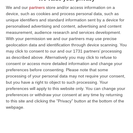
We and our
partners
store and/or access information on a
device, such as cookies and process personal data, such as
unique identifiers and standard information sent by a device for
personalised advertising and content, advertising and content
measurement, audience research and services development.
With your permission we and our partners may use precise
geolocation data and identification through device scanning. You
may click to consent to our and our 1731 partners’ processing
Clicca e segui “Corriere della Calabria” su Google News
as described above. Alternatively you may click to refuse to
consent or access more detailed information and change your
preferences before consenting.
Please note that some
ROMA
Italia-Albania è la partita di Edy Reja. Il
processing of your personal data may not require your consent,
78enne tecnico goriziano, commissario
but you have a right to object to such processing. Your
preferences will apply to this website only. You can change your
tecnico della Nazionale albanese dal 2019 al
preferences or withdraw your consent at any time by returning
2022, è pronto a viverla dalla tribuna del
to this site and clicking the "Privacy" button at the bottom of the
webpage.
Westfalenstadion di Dortmund. E’ stato
invitato dal presidente della Federcalcio
albanese Armand Duka e oggi raggiugerà la