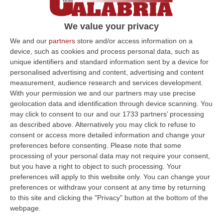
regione,
Lamezia Terme si troverà così a
ospitare il primo realizzato tra i 28 siti nel
We value your privacy
sud Italia
(per un totale di 54 nel territorio
We and our
partners
store and/or access information on a
device, such as cookies and process personal data, such as
nazionale) individuati dal Governo da
unique identifiers and standard information sent by a device for
finanziare nell’ambito del Pnrr per lo sviluppo
personalised advertising and content, advertising and content
measurement, audience research and services development.
della filiera dell’idrogeno nel Meridione.
With your permission we and our partners may use precise
Sviluppo e riscatto. Il progetto ‘Hydrogen
geolocation data and identification through device scanning. You
may click to consent to our and our 1733 partners’ processing
Valley Lamezia Terme’ sorgerà infatti
as described above. Alternatively you may click to refuse to
nell’area abbandonata dell’ex Sir, dove giace
consent or access more detailed information and change your
un sogno industriale mai decollato. Il
preferences before consenting.
Please note that some
processing of your personal data may not require your consent,
progetto, proposto da Teca Gas Srl, è stato
but you have a right to object to such processing. Your
progettato e ingegnerizzato da Techfem, una
preferences will apply to this website only. You can change your
preferences or withdraw your consent at any time by returning
realtà nel cuore delle Marche ma operativa
to this site and clicking the "Privacy" button at the bottom of the
anche in
Calabria
, una vera e propria
webpage.
avanguardia del settore, forte di esperienze e