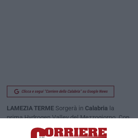
Clicca e segui “Corriere della Calabria” su Google News
LAMEZIA TERME
Sorgerà in
Calabria
la
prima Hydrogen Valley del Mezzogiorno. Con
il rilascio dell’autorizzazione unica per la
realizzazione del progetto, l’unico in tutta la