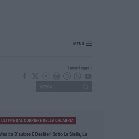
ito, pestato e ucciso, arrestati quattro giovani
MENU
I nostri canali
ULTIME DAL CORRIERE DELLA CALABRIA
Musica D’autore E Desideri Sotto Le Stelle, La