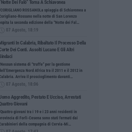
“Notte Dei Falò” Torna A Schiavonea
“CORIGLIANO ROSSANOLa spiaggia di Schiavonea a
Corigliano-Rossano nella notte di San Lorenzo
ospita la seconda edizione della “Notte dei Fal…
07 Agosto, 18:19
Migranti In Calabria, Ribaltato Il Processo Della
Corte Dei Conti. Assolti Lucano E Gli Altri
Sindaci
“Nessun sistema di “truffe” per la gestione
dell’Emergenza Nord Africa tra il 2011 e il 2012 in
Calabria. Arriva il proscioglimento davanti…
07 Agosto, 18:06
Uomo Aggredito, Pestato E Ucciso, Arrestati
Quattro Giovani
“Quattro giovani tra i 19 e i 23 anni residenti in
provincia di Forlì-Cesena sono stati fermati dai
Carabinieri della compagnia di Cervia-Mi…
07 Agosto, 17:43