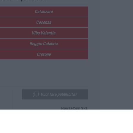
Catanzaro
Cosenza
Vibo Valentia
Reggio Calabria
Crotone
Vuoi fare pubblicità?
News&Com SRL
Telefono:
0968-53665
Email:
newsandcom@gmail.com