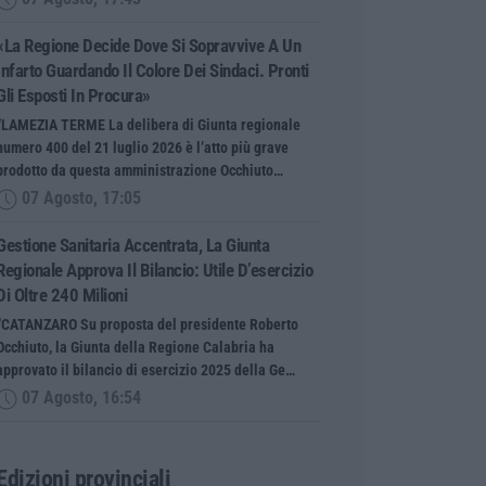
«La Regione Decide Dove Si Sopravvive A Un
Infarto Guardando Il Colore Dei Sindaci. Pronti
Gli Esposti In Procura»
“LAMEZIA TERME La delibera di Giunta regionale
numero 400 del 21 luglio 2026 è l’atto più grave
prodotto da questa amministrazione Occhiuto…
07 Agosto, 17:05
Gestione Sanitaria Accentrata, La Giunta
Regionale Approva Il Bilancio: Utile D’esercizio
Di Oltre 240 Milioni
“CATANZARO Su proposta del presidente Roberto
Occhiuto, la Giunta della Regione Calabria ha
approvato il bilancio di esercizio 2025 della Ge…
07 Agosto, 16:54
Edizioni provinciali