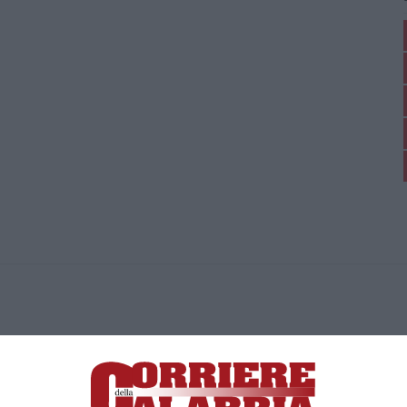
ica di News&Com S.r.l ©2012-
-2026. Tutti i diritti riservati.
ia, Lamezia Terme (CZ)
irettore responsabile Paola Militano |
Privacy