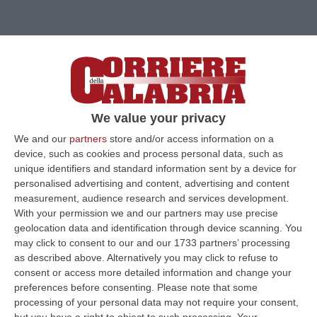
We value your privacy
We and our
partners
store and/or access information on a
device, such as cookies and process personal data, such as
unique identifiers and standard information sent by a device for
personalised advertising and content, advertising and content
measurement, audience research and services development.
With your permission we and our partners may use precise
geolocation data and identification through device scanning. You
may click to consent to our and our 1733 partners’ processing
as described above. Alternatively you may click to refuse to
Clicca e segui “Corriere della Calabria” su Google News
consent or access more detailed information and change your
preferences before consenting.
Please note that some
COSENZA
Ci siamo. Dopo quasi tre anni di
processing of your personal data may not require your consent,