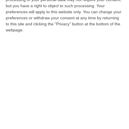
but you have a right to object to such processing. Your
L’indagine
preferences will apply to this website only. You can change your
preferences or withdraw your consent at any time by returning
to this site and clicking the "Privacy" button at the bottom of the
Un’attività di controllo che è il prosieguo di
webpage.
un’inchiesta giudiziaria
legata ad un sodalizio
criminale attivo a Busto Arsizio
e dedito alla
commissione di reati – tributari, fallimentari
oltre al delitto di trasferimento fraudolento di
valori, «con a capo
Maurizio Ponzoni,
legato
a consorterie di ‘ndrangheta, arrestato il 23
marzo 2023 unitamente al sodale
Enrico
Barone (cl. ’69)
». Secondo le accuse, infatti, il
gruppo criminale avrebbe ricevuto «per il
tramite di plurime società allo stesso
riconducibili, di importanti finanziamenti