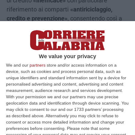
di credito
«inefficace»
con particolare
riferimento ai comparti
«antiriciclaggio,
credito e prevenzione»
, consentendo così a
soggetti contigui
a contesti ‘ndranghetisti di
«accedere con facilità al sistema creditizio»,
contribuendo così all’agevolazione mafiosa,
bypassando tutti i presidi di legalità a
We value your privacy
disposizione della banca.
We and our
partners
store and/or access information on a
device, such as cookies and process personal data, such as
È pesante il quadro accusatorio ricostruito
unique identifiers and standard information sent by a device for
dalla Direzione distrettuale antimafia di
personalised advertising and content, advertising and content
Milano nei confronti dell’istituto di credito
measurement, audience research and services development.
With your permission we and our partners may use precise
“Banca Progetto Spa”
. Nel frattempo, su
geolocation data and identification through device scanning. You
disposizione dei giudici del Tribunale di
may click to consent to our and our 1733 partners’ processing
as described above. Alternatively you may click to refuse to
Milano,
è stata disposta l’amministrazione
consent or access more detailed information and change your
giudiziaria per un anno.
preferences before consenting.
Please note that some
processing of your personal data may not require your consent,