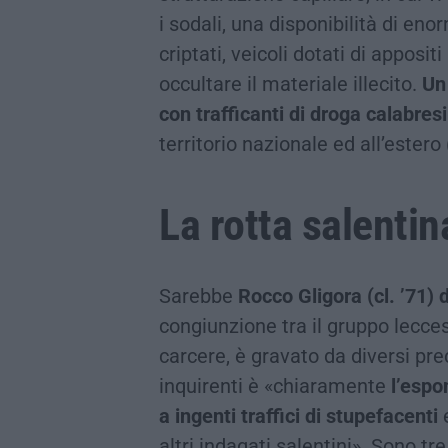
i sodali, una disponibilità di eno
criptati, veicoli dotati di apposit
occultare il materiale illecito.
Un
con trafficanti di droga calabresi
territorio nazionale ed all’estero
La rotta salentin
Sarebbe
Rocco Gligora (cl. ’71) 
congiunzione tra il gruppo lecces
carcere, è gravato da diversi prec
inquirenti è «chiaramente
l’espo
a ingenti traffici di stupefacenti
e
altri indagati salentini». Sono tr