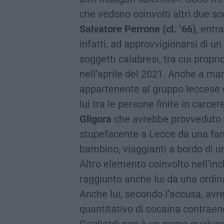
che vedono coinvolti altri due so
Salvatore Perrone (cl. ’66)
, entr
infatti, ad approvvigionarsi di u
soggetti calabresi, tra cui propri
nell’aprile del 2021. Anche a mar
appartenente al gruppo leccese 
lui tra le persone finite in carcer
Gligora
che avrebbe provveduto a
stupefacente a Lecce da una fa
bambino, viaggianti a bordo di 
Altro elemento coinvolto nell’in
raggiunto anche lui da una ordin
Anche lui, secondo l’accusa, avr
quantitativo di cocaina contraen
Gagliardi non è un nome qualunqu