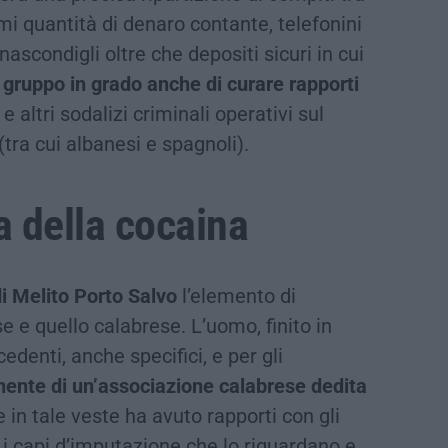
rmi quantità di denaro contante, telefonini
i nascondigli oltre che depositi sicuri in cui
 gruppo in grado anche di curare rapporti
e altri sodalizi criminali operativi sul
 (tra cui albanesi e spagnoli).
a della cocaina
di Melito Porto Salvo
l’elemento di
e e quello calabrese. L’uomo, finito in
edenti, anche specifici, e per gli
nente di un’associazione calabrese dedita
 in tale veste ha avuto rapporti con gli
e i capi d’imputazione che lo riguardano e