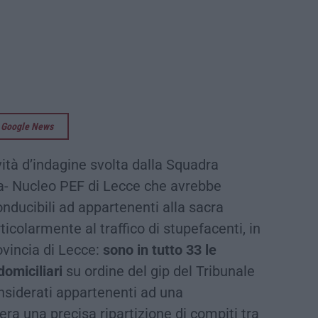
su Google News
vità d’indagine svolta dalla Squadra
za- Nucleo PEF di Lecce che avrebbe
conducibili ad appartenenti alla sacra
ticolarmente al traffico di stupefacenti, in
rovincia di Lecce:
sono in tutto 33 le
domiciliari
su ordine del gip del Tribunale
onsiderati appartenenti ad una
i era una precisa ripartizione di compiti tra