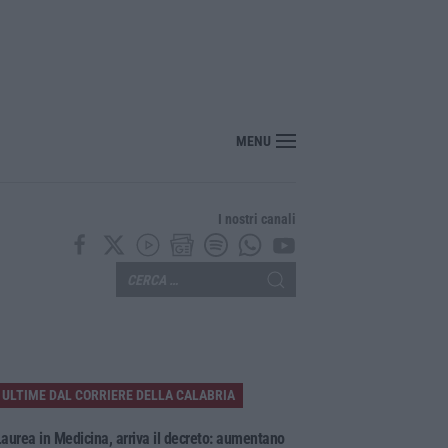
er il rischio sismico al welfare, i provvedimenti approvati dalla Giunta regional
MENU
I nostri canali
ULTIME DAL CORRIERE DELLA CALABRIA
aurea in Medicina, arriva il decreto: aumentano