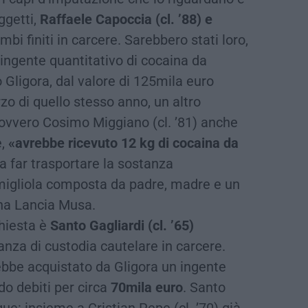
ggetti,
Raffaele Capoccia (cl. ’88) e
ambi finiti in carcere. Sarebbero stati loro,
n ingente quantitativo di cocaina da
o Gligora, dal valore di 125mila euro
zo di quello stesso anno, un altro
ovvero Cosimo Miggiano (cl. ’81) anche
e,
«avrebbe ricevuto 12 kg di cocaina da
 far trasportare la sostanza
migliola composta da padre, madre e un
una Lancia Musa.
chiesta è
Santo Gagliardi (cl. ’65)
anza di custodia cautelare in carcere.
ebbe acquistato da Gligora un ingente
do debiti per circa
70mila euro
. Santo
e: insieme a Cristian Pepe (cl. ’70) già