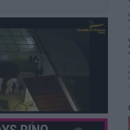
“
p
s
L
s
s
“
P
l