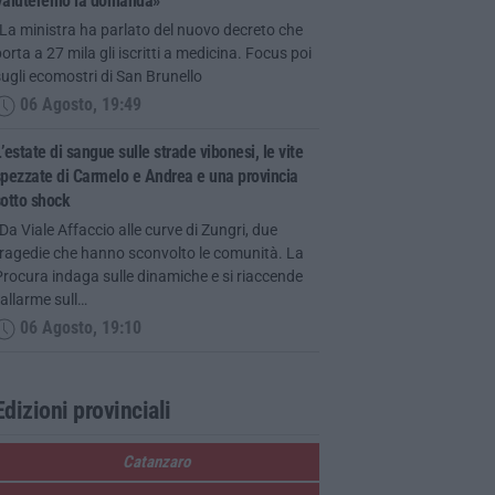
Valuteremo la domanda»
La ministra ha parlato del nuovo decreto che
orta a 27 mila gli iscritti a medicina. Focus poi
ugli ecomostri di San Brunello
06 Agosto, 19:49
’estate di sangue sulle strade vibonesi, le vite
pezzate di Carmelo e Andrea e una provincia
otto shock
Da Viale Affaccio alle curve di Zungri, due
tragedie che hanno sconvolto le comunità. La
rocura indaga sulle dinamiche e si riaccende
’allarme sull…
06 Agosto, 19:10
Edizioni provinciali
Catanzaro