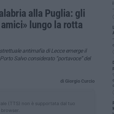
i
labria alla Puglia: gli
“
i amici» lungo la rotta
L
d
strettuale antimafia di Lecce emerge il
 Porto Salvo considerato “portavoce” del
D
p
“
d
di Giorgio Curcio
R
cale (TTS) non è supportata dal tuo
M
browser.