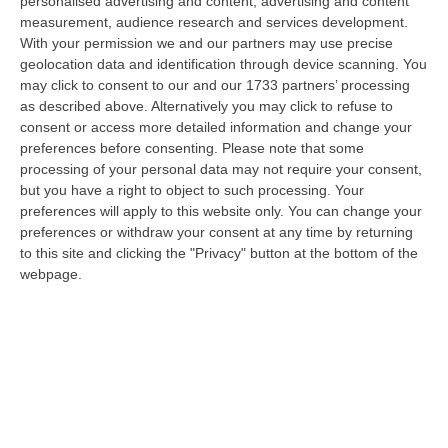
personalised advertising and content, advertising and content
mediatico sul caldo. Tutti i telegiornali hanno dedicato lunghi…
measurement, audience research and services development.
08 Agosto, 9:00
With your permission we and our partners may use precise
geolocation data and identification through device scanning. You
Gioia Tauro, Blitz Ad Alto Impatto Alla Ciambra: 24 Perquisizioni E
may click to consent to our and our 1733 partners’ processing
275 Persone Identificate – VIDEO
as described above. Alternatively you may click to refuse to
consent or access more detailed information and change your
“Maxi servizio congiunto di controllo del territorio nel quartiere Ciambra
preferences before consenting.
Please note that some
di Gioia Tauro, area indicata come ad alta densità criminale. L’o…
processing of your personal data may not require your consent,
08 Agosto, 8:49
but you have a right to object to such processing. Your
preferences will apply to this website only. You can change your
Regione Calabria, Buono Pasto A 8 Euro E Welfare Per I Pendolari:
preferences or withdraw your consent at any time by returning
Il CSA-Cisal Promuove Il Nuovo Contratto Integrativo
to this site and clicking the "Privacy" button at the bottom of the
“Il CSA-Cisal esprime apprezzamento per la sottoscrizione del Contratto
webpage.
collettivo integrativo 2026 del personale del comparto della Regione…
08 Agosto, 8:38
Esodo Estivo, Sabato Da Bollino Nero: Traffico Intenso Verso La
Calabria
“È la giornata più difficile del secondo grande weekend dell’esodo estivo.
Sabato 8 agosto è da bollino nero sulle strade italiane, con il p…