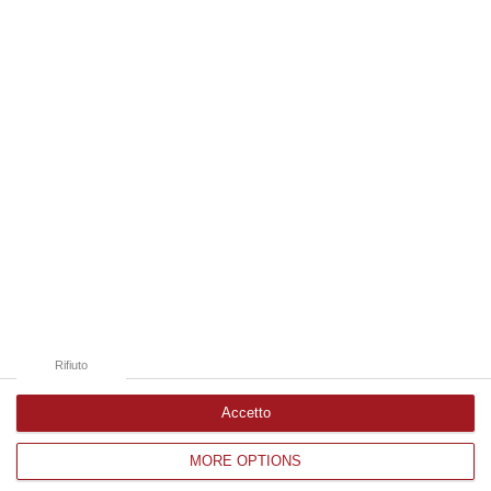
08 Agosto, 7:45
Edizioni provinciali
Catanzaro
Cosenza
Vibo Valentia
Reggio Calabria
Crotone
Rifiuto
Accetto
MORE OPTIONS
Corriere delle Calabria è una testata giornalistica di News&Com S.r.l