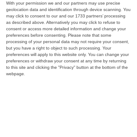
With your permission we and our partners may use precise
coordinate dalla portavoce, Teresa Esposito.
geolocation data and identification through device scanning. You
“La struttura patriarcale della nostra società
may click to consent to our and our 1733 partners’ processing
as described above. Alternatively you may click to refuse to
non è superata – ha detto Esposito – e ciò si
consent or access more detailed information and change your
riflette sulle percezioni sociali e culturali nei
preferences before consenting.
Please note that some
confronti delle donne, combattere il
processing of your personal data may not require your consent,
but you have a right to object to such processing. Your
patriarcato richiede un cambiamento
preferences will apply to this website only. You can change your
profondo nella mentalità, nelle pratiche
preferences or withdraw your consent at any time by returning
to this site and clicking the "Privacy" button at the bottom of the
sociali e nelle leggi. Queste ultime non
webpage.
possono essere solo repressive, non basta
per fermare il fenomeno della violenza di
genere. Ho chiesto alle nostre
amministratrici di mettere a disposizione
spazi necessari per l’apertura di sportelli
antiviolenza, punto di riferimento sicuro dove
le vittime possono trovare supporto,