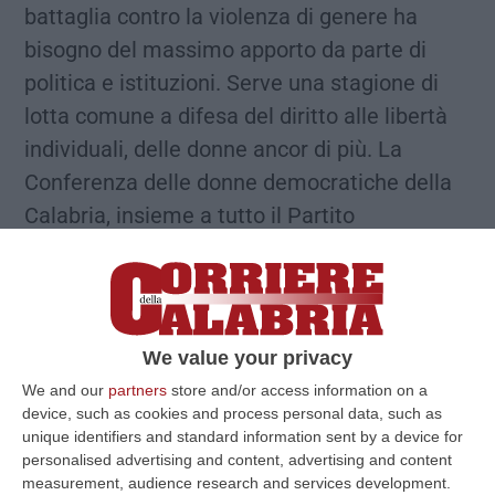
battaglia contro la violenza di genere ha
bisogno del massimo apporto da parte di
politica e istituzioni. Serve una stagione di
lotta comune a difesa del diritto alle libertà
individuali, delle donne ancor di più. La
Conferenza delle donne democratiche della
Calabria, insieme a tutto il Partito
Democratico regionale, intende rafforzare il
proprio impegno su questo fronte,
proponendo e costruendo strumenti di
contrasto all’incultura del patriarcato e della
We value your privacy
sopraffazione”. Questo, in sintesi, il
We and our
partners
store and/or access information on a
messaggio che le donne democratiche
device, such as cookies and process personal data, such as
unique identifiers and standard information sent by a device for
calabresi hanno lanciato in una conferenza
personalised advertising and content, advertising and content
stampa nella sede regionale del Pd,
measurement, audience research and services development.