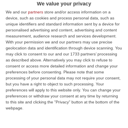
We value your privacy
We and our
partners
store and/or access information on a
device, such as cookies and process personal data, such as
unique identifiers and standard information sent by a device for
personalised advertising and content, advertising and content
measurement, audience research and services development.
With your permission we and our partners may use precise
geolocation data and identification through device scanning. You
may click to consent to our and our 1733 partners’ processing
as described above. Alternatively you may click to refuse to
consent or access more detailed information and change your
preferences before consenting.
Please note that some
processing of your personal data may not require your consent,
but you have a right to object to such processing. Your
preferences will apply to this website only. You can change your
Clicca e segui “Corriere della Calabria” su Google News
preferences or withdraw your consent at any time by returning
to this site and clicking the "Privacy" button at the bottom of the
LAMEZIA TERME
Aumento del numero dei
webpage.
voli e dei passeggere. Il Corriere della Sera,
oggi si sofferma sull’attivismo degli scali