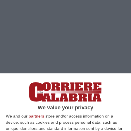
Clicca e segui “Corriere della Calabria” su Google News
ALTAMURA
Il
Crotone è una macchina da gol
We value your privacy
e con i suoi giocatori offensivi vola anche sul
We and our
partners
store and/or access information on a
campo del Team Altamura. 3-1 il risultato
device, such as cookies and process personal data, such as
unique identifiers and standard information sent by a device for