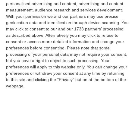
finale grazie alle reti realizzate da
personalised advertising and content, advertising and content
Tumminello e Oviszach.
Inutile nella ripresa il
measurement, audience research and services development.
With your permission we and our partners may use precise
gol del momentaneo 2-1 dei padroni di casa
geolocation data and identification through device scanning. You
di Minesso. All’ 11′ Crotone già in vantaggio.
may click to consent to our and our 1733 partners’ processing
Cross dalla sinistra di Giron e deviazione
as described above. Alternatively you may click to refuse to
consent or access more detailed information and change your
vincente di Tumminello che colpisce la parte
preferences before consenting.
Please note that some
interna della traversa e la palla rotola in rete.
processing of your personal data may not require your consent,
but you have a right to object to such processing. Your
Decimo centro in campionato per
preferences will apply to this website only. You can change your
l’attaccante pitagorico. Al 19′ arriva il
preferences or withdraw your consent at any time by returning
to this site and clicking the "Privacy" button at the bottom of the
raddoppio dei rossoblù di Longo con
webpage.
Oviszach che dopo aver ricevuto palla da
Vitale, si accentra e di destro lascia partire
un tiro su cui Pane non può nulla. Il primo
tempo si chiude con il Crotone avanti di due
gol. Al 55′ il Team Altamura dimezza lo