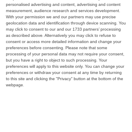
LAMEZIA TERME
Le potenzialità
personalised advertising and content, advertising and content
measurement, audience research and services development.
dell’artigianato locale nelle parole di
Silvano
With your permission we and our partners may use precise
Barbalace
, direttore generale di
geolocation data and identification through device scanning. You
Confartigianato Calabria. «Un 2024 che è
may click to consent to our and our 1733 partners’ processing
as described above. Alternatively you may click to refuse to
andato bene nonostante le incertezze
consent or access more detailed information and change your
prospettate a inizio anno – dice Barbalace -,
preferences before consenting.
Please note that some
processing of your personal data may not require your consent,
tra conflitti in Europa e oltre, ò’inflazione…
but you have a right to object to such processing. Your
Sono elementi alcuni rientrati altri no,
preferences will apply to this website only. You can change your
preferences or withdraw your consent at any time by returning
speriamo che il 2025 possa portare pace e
to this site and clicking the "Privacy" button at the bottom of the
serenità» aggiunge.
webpage.
I dati sull’export (nell’agroalimentare in
primis ma anche nel resto del Made in
Calabria) confermano comunque le ottime
performance in Calabria, come nel turismo e
i servizi. «Artigiano in fiera è stato un