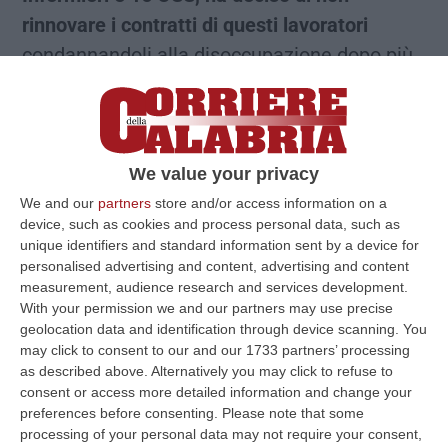
rinnovare i contratti di questi lavoratori
condannandoli alla disoccupazione dopo più
di tre anni di attività professionale spesi nelle
Unità Operative degli ospedali e sulle
ambulanze della nostra provincia. Gli “Eroi”
del Covid oramai non servono più. Possono
We value your privacy
essere scaricati il giorno prima del
We and our
partners
store and/or access information on a
device, such as cookies and process personal data, such as
capodanno. Amara ricorrenza per questi
unique identifiers and standard information sent by a device for
lavoratori».
personalised advertising and content, advertising and content
measurement, audience research and services development.
With your permission we and our partners may use precise
Gli esuberi di ottobre
geolocation data and identification through device scanning. You
may click to consent to our and our 1733 partners’ processing
as described above. Alternatively you may click to refuse to
«Tutto è iniziato ad ottobre di quest’anno,
consent or access more detailed information and change your
preferences before consenting.
Please note that some
quando un fantomatico esubero di 80 unità
processing of your personal data may not require your consent,