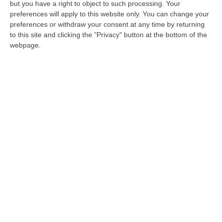
tra Infermieri e OSS è stato decretato dalla
but you have a right to object to such processing. Your
preferences will apply to this website only. You can change your
Regione Calabria. Tale esubero è il frutto di
preferences or withdraw your consent at any time by returning
un calcolo matematico generato
to this site and clicking the "Privacy" button at the bottom of the
dall’applicazione di un DCA che determina il
webpage.
fabbisogno di personale nelle aziende
sanitarie.
Purtroppo, però, il calcolo in
questione è stato falsato dall’utilizzo di molti
dati incompleti
a causa della trasmissione di
parametri inesatti da parte dell’ASP di Vibo al
Dipartimento Salute della Regione Calabria.
Che il dato dell’esubero fosse palesemente
errato è apparso subito chiaro a tutti gli
addetti ai lavori in quanto basta fare un giro
tra le corsie dei reparti e nei corridoi dei
Pronto Soccorso dei nostri ospedali per