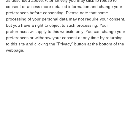
as described above. Alternatively you may click to refuse to
arrestato per la morte di Carmelo Purita
consent or access more detailed information and change your
preferences before consenting.
Please note that some
Il 43enne avrebbe provocato l’incidente
processing of your personal data may not require your consent,
costato la vita al giovane motociclista.
but you have a right to object to such processing. Your
preferences will apply to this website only. You can change your
Rilevato un tasso alcolemico di 2,30:
preferences or withdraw your consent at any time by returning
domiciliari con braccialetto e…
to this site and clicking the "Privacy" button at the bottom of the
Pubblicato il: 05/08/26 – 17:56
webpage.