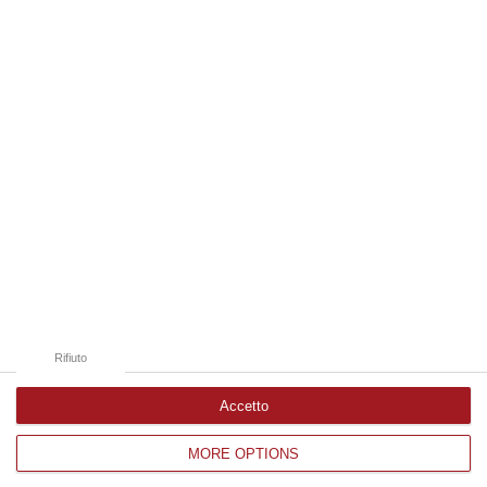
Sorpreso mentre irrigava una coltivazione
di cannabis, denunciato un uomo a
Joppolo
L’uomo è stato fermato dai Carabinieri che lo
hanno deferito in stato di libertà per
coltivazione illecita di sostanze stupefacenti
Pubblicato il: 03/08/26 – 17:09
Rifiuto
Accetto
MORE OPTIONS