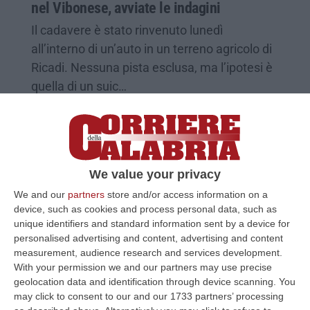
nel Vibonese, avviate le indagini
Il cadavere è stato rinvenuto lunedì
all’interno di un’auto in un terreno agricolo di
Ricadi. Nessuna pista esclusa, ma l’ipotesi è
quella di un suic…
Pubblicato il: 05/08/26 – 18:42
We value your privacy
We and our
partners
store and/or access information on a
device, such as cookies and process personal data, such as
unique identifiers and standard information sent by a device for
personalised advertising and content, advertising and content
measurement, audience research and services development.
With your permission we and our partners may use precise
geolocation data and identification through device scanning. You
may click to consent to our and our 1733 partners’ processing
Zungri, senza patente e ubriaco alla guida: