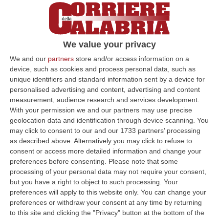
quanto è accaduto nel caso
del Termovalorizzatore e dei diversi centri di
stoccaggio di rifiuti inseriti nel sistema
We value your privacy
integrato di smaltimento dei rifiuti
We and our
partners
store and/or access information on a
denominato Calabria Nord e poi rimasti sulla
device, such as cookies and process personal data, such as
carta. E proprio per la mancata realizzazione
unique identifiers and standard information sent by a device for
personalised advertising and content, advertising and content
dell’impianto, la Procura regionale della
measurement, audience research and services development.
Corte dei conti per la Calabria ha contestato
With your permission we and our partners may use precise
all’avvocato Attilio Barbieri e al dirigente
geolocation data and identification through device scanning. You
may click to consent to our and our 1733 partners’ processing
della Regione Calabria Antonio Augruso un
as described above. Alternatively you may click to refuse to
danno erariale pari a 35 milioni di euro.
consent or access more detailed information and change your
preferences before consenting.
Please note that some
Barbieri e Augruso sono stati citati in giudizio
processing of your personal data may not require your consent,
a conclusione di un’indagine svolta dai
but you have a right to object to such processing. Your
preferences will apply to this website only. You can change your
finanzieri del Comando provinciale di
preferences or withdraw your consent at any time by returning
Catanzaro e coordinata dal Procuratore
to this site and clicking the "Privacy" button at the bottom of the