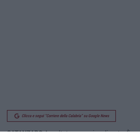
Clicca e segui “Corriere della Calabria” su Google News
CATANZARO
Appaltato ma mai realizzato. È