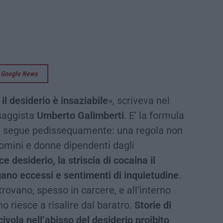
su Google News
 il desiderio è insaziabile
», scriveva nel
 saggista
Umberto Galimberti
. E’ la formula
e segue pedissequamente: una regola non
uomini e donne dipendenti dagli
 desiderio, la striscia di cocaina il
gano eccessi e sentimenti di inquietudine
.
trovano, spesso in carcere, e all’interno
no riesce a risalire dal baratro.
Storie di
ivola nell’abisso del desiderio proibito
.