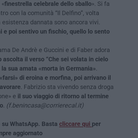
 «
finestrella celebrale dello sballo
». Si fa
ro con la comunità “Il Delfino”, volta
la esistenza dannata sono ancora vivi.
 e poi sentivo un fischio, quello lo sento
 ama De Andrè e Guccini e di Faber adora
p ascolta il verso “Che sei volata in cielo
da la sua amata «morta in Germania»
.
«farsi» di eroina e morfina, poi arrivano il
 lavorare
. Fabrizio sta vivendo senza droga
one» e
il suo viaggio di ritorno al termine
so
.
(f.benincasa@corrierecal.it)
che su WhatsApp. Basta
cliccare qui
per
sempre aggiornato