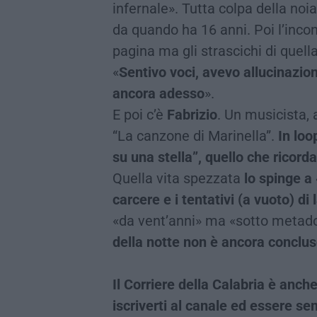
infernale». Tutta colpa della noia
da quando ha 16 anni. Poi l’incont
pagina ma gli strascichi di quel
«
Sentivo voci, avevo allucinazioni
ancora adesso
».
E poi c’è
Fabrizio
. Un musicista,
“La canzone di Marinella”.
In loo
su una stella”, quello che ricor
Quella vita spezzata
lo spinge a 
carcere e i tentativi (a vuoto) di
«da vent’anni» ma «sotto metad
della notte non è ancora conclu
Il Corriere della Calabria è an
iscriverti al canale ed essere 