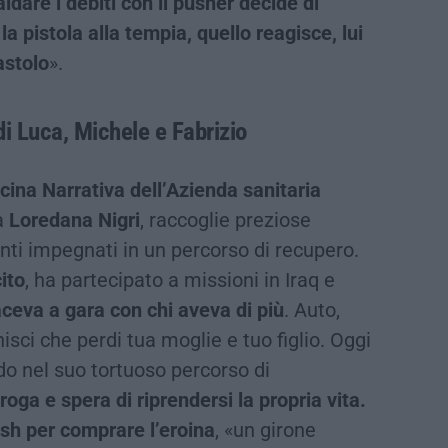
ldare i debiti con il pusher decide di
a pistola alla tempia, quello reagisce, lui
astolo
».
 di Luca, Michele e Fabrizio
ina Narrativa dell’Azienda sanitaria
da
Loredana Nigri
, raccoglie preziose
ti impegnati in un percorso di recupero.
ito
, ha partecipato a missioni in Iraq e
ceva a gara con chi aveva di più
. Auto,
nisci che perdi tua moglie e tuo figlio. Oggi
o nel suo tortuoso percorso di
oga e spera di riprendersi la propria vita.
sh per comprare l’eroina
, «un girone