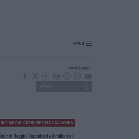
orte Mohamed Bessioud. Orrico: «Una ferita profonda che necessita giustizia»
MENU
I nostri canali
ULTIME DAL CORRIERE DELLA CALABRIA
edir di Reggio, l’appalto da 4 milioni e il