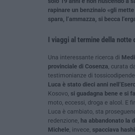
solo 19 anni e non riuscendo a sa
rapinare un benzinaio «gli mette l
spara, l’ammazza, si becca l’erg
I viaggi al termine della notte
Una interessante ricerca di
Medic
provinciale di Cosenza
, curata 
testimonianze di tossicodipenden
Luca è stato dieci anni nell’Eserc
Kosovo,
si guadagna bene e si fa
moto, eccessi, droga e alcol. E fi
Luca è cambiato, sta proseguend
redenzione,
ha abbandonato la dr
Michele
, invece,
spacciava hashi