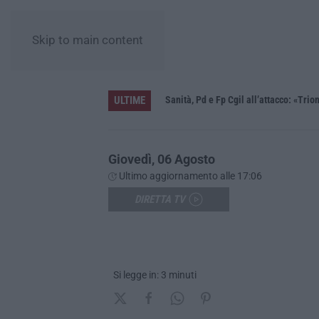
Skip to main content
ULTIME
Cedir di Reggio, l’appalto da 4 milioni e il controllo occulto di Scirocco dietro l’impresa. «L’ha fatto Franco, non l’ho fatto io»
Sanità, Pd e Fp Cgil all’attacco: «Trio
Giovedì, 06 Agosto
Ultimo aggiornamento alle 17:06
DIRETTA TV
Si legge in: 3 minuti