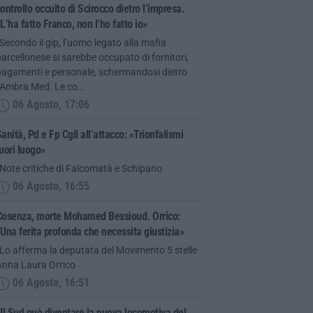
ontrollo occulto di Scirocco dietro l’impresa.
L’ha fatto Franco, non l’ho fatto io»
Secondo il gip, l’uomo legato alla mafia
arcellonese si sarebbe occupato di fornitori,
pagamenti e personale, schermandosi dietro
l’Ambra Med. Le co…
06 Agosto, 17:06
anità, Pd e Fp Cgil all’attacco: «Trionfalismi
uori luogo»
Note critiche di Falcomatà e Schipano
06 Agosto, 16:55
Cosenza, morte Mohamed Bessioud. Orrico:
Una ferita profonda che necessita giustizia»
Lo afferma la deputata del Movimento 5 stelle
Anna Laura Orrico
06 Agosto, 16:51
Il Sud può diventare la nuova locomotiva del