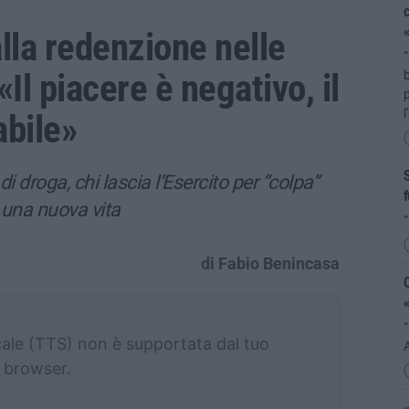
c
«
alla redenzione nelle
“
«Il piacere è negativo, il
b
abile»
S
di droga, chi lascia l’Esercito per “colpa”
f
a una nuova vita
“
di Fabio Benincasa
«
“
cale (TTS) non è supportata dal tuo
browser.
«