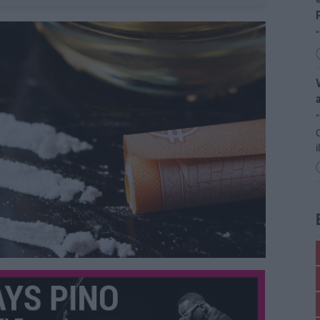
V
a
C
i