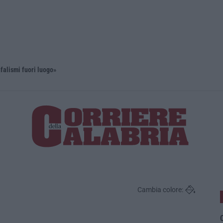
nfalismi fuori luogo»
Cosenza, m
Cambia colore:
C