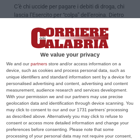
C’è chi uccide per pagare i debiti di droga, chi
lascia l’Esercito per “colpa” dell’eroina. Dietro
le sbarre inizia una nuova vita
Pubblicato il: 26/01/25 – 17:00
We value your privacy
We and our
partners
store and/or access information on a
device, such as cookies and process personal data, such as
unique identifiers and standard information sent by a device for
personalised advertising and content, advertising and content
measurement, audience research and services development.
With your permission we and our partners may use precise
geolocation data and identification through device scanning. You
may click to consent to our and our 1731 partners’ processing
as described above. Alternatively you may click to refuse to
Lotta alla droga, «in Calabria ci sono centri
consent or access more detailed information and change your
preferences before consenting.
Please note that some
e servizi che fanno un lavoro encomiabile»
processing of your personal data may not require your consent,