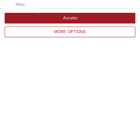
06 Agosto, 18:24
Rifiuto
Accetto
Edizioni provinciali
MORE OPTIONS
Catanzaro
Cosenza
Vibo Valentia
Reggio Calabria
Crotone
Corriere delle Calabria è una testata giornalistica di News&Com S.r.l