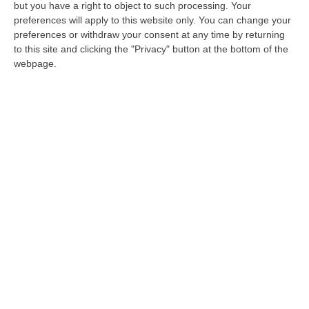
La viceministra al Lavoro Maria Teresa
but you have a right to object to such processing. Your
preferences will apply to this website only. You can change your
Bellucci a Cosenza. «Serve uno sforzo sulla
preferences or withdraw your consent at any time by returning
prevenzione» e sul «reinserimento
to this site and clicking the "Privacy" button at the bottom of the
occupazionale»
webpage.
Pubblicato il: 10/06/23 – 13:57
ULTIME DAL CORRIERE DELLA CALABRIA
Dai Piani Per Il Rischio Sismico Al Welfare, I Provvedimenti
Approvati Dalla Giunta Regionale
“CATANZARO La Giunta della Regione Calabria, nella seduta odierna, su
proposta del presidente Roberto Occhiuto, ha approvato il nuovo Protoc…
06 Agosto, 20:03
Reggio Calabria, Bernini In Visita Alla Mediterranea: «Qui La
Facoltà Di Medicina? Valuteremo La Domanda»
“REGGIO CALABRIA La ministra dell’Università e della ricerca Anna Maria