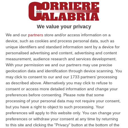
autistico caratterizzano una sindrome a
diversa espressione clinica in costante
aumento in bambini e adolescenti, come
documentato da più fonti. La prima
We value your privacy
valutazione, la diagnosi e la terapia
We and our
partners
store and/or access information on a
device, such as cookies and process personal data, such as
richiedono la presenza di diverse figure
unique identifiers and standard information sent by a device for
professionali, con più interventi terapeutici
personalised advertising and content, advertising and content
measurement, audience research and services development.
mirati. Questa presa in carico complessa,
With your permission we and our partners may use precise
unitamente alla oggettiva carenza di alcune
geolocation data and identification through device scanning. You
figure professionali, genera difficoltà di
may click to consent to our and our 1733 partners’ processing
as described above. Alternatively you may click to refuse to
accesso alle cure dei piccoli pazienti in tutta
consent or access more detailed information and change your
Italia, con conseguenti ritardi diagnostici e
preferences before consenting.
Please note that some
processing of your personal data may not require your consent,
terapeutici. La presenza di numerosi bambini
but you have a right to object to such processing. Your
in attesa di cure nella Provincia di Catanzaro
preferences will apply to this website only. You can change your
preferences or withdraw your consent at any time by returning
ha indotto l’ASP a varare un progetto
to this site and clicking the "Privacy" button at the bottom of the