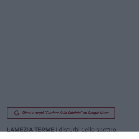
Clicca e segui “Corriere della Calabria” su Google News
LAMEZIA TERME
I disturbi dello spettro