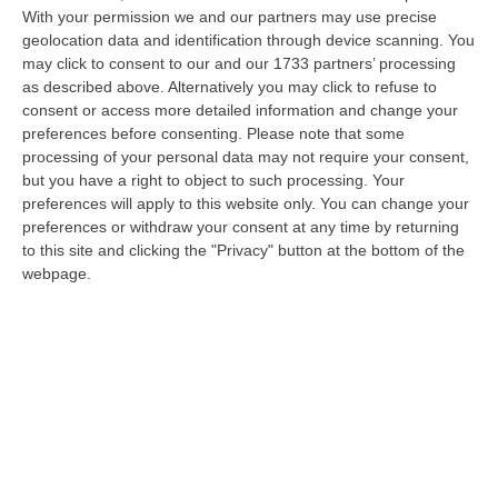
convocazione delle elezioni nei comuni di
With your permission we and our partners may use precise
San Luca in Aspromonte, Scilla, Marina di
geolocation data and identification through device scanning. You
Gioiosa Ionica, Melito Porto Salvo e San
may click to consent to our and our 1733 partners’ processing
as described above. Alternatively you may click to refuse to
Lorenzo
.
consent or access more detailed information and change your
L’amministrazione di
San Luca
in
preferences before consenting.
Please note that some
processing of your personal data may not require your consent,
Aspromonte è stata sciolta lo scorso anno a
but you have a right to object to such processing. Your
seguito di una inchiesta della procura
preferences will apply to this website only. You can change your
preferences or withdraw your consent at any time by returning
distrettuale per presunti affidamenti da parte
to this site and clicking the "Privacy" button at the bottom of the
dell’ente, senza bando di gara, di alcuni spazi
webpage.
mercatali realizzati nei pressi del
Santuario
della Madonna di Polsi
,
persone ritenute
legate alla ‘ndrangheta
.
A
Polsi
, tutti gli anni, giungono nei primi
giorni di settembre migliaia di fedeli in
pellegrinaggio. In quelle giornate,