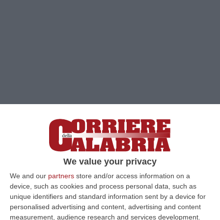
Clicca e segui “Corriere della Calabria” su Google News
We value your privacy
REGGIO CALABRIA
Il ministero dell’Interno
We and our
partners
store and/or access information on a
device, such as cookies and process personal data, such as
ha fissato in una data compresa tra il 15
unique identifiers and standard information sent by a device for
aprile ed il 15 giugno prossimi,
la
personalised advertising and content, advertising and content
measurement, audience research and services development.