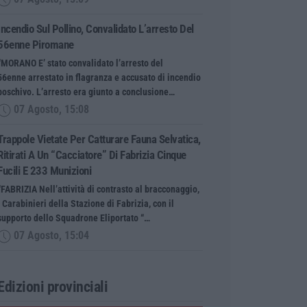
Incendio Sul Pollino, Convalidato L’arresto Del
56enne Piromane
“MORANO E’ stato convalidato l’arresto del
56enne arrestato in flagranza e accusato di incendio
boschivo. L’arresto era giunto a conclusione…
07 Agosto, 15:08
Trappole Vietate Per Catturare Fauna Selvatica,
Ritirati A Un “cacciatore” Di Fabrizia Cinque
Fucili E 233 Munizioni
“FABRIZIA Nell’attività di contrasto al bracconaggio,
i Carabinieri della Stazione di Fabrizia, con il
supporto dello Squadrone Eliportato “…
07 Agosto, 15:04
Edizioni provinciali