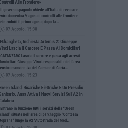
Controlli Alle Frontiere»
“Il governo spagnolo chiede all’Italia di revocare
entro domenica 9 agosto i controlli alle frontiere
reintrodotti il primo agosto, dopo la…
07 Agosto, 15:38
‘Ndrangheta, Inchiesta Artemis 2: Giuseppe
Vinci Lascia Il Carcere E Passa Ai Domiciliari
“CATANZARO Lascia il carcere e passa agli arresti
domiciliari Giuseppe Vinci, responsabile dell’area
tecnico manutentiva del Comune di Corta…
07 Agosto, 15:23
Green Island, Ricariche Elettriche E Un Presidio
Sanitario. Anas Attiva I Nuovi Servizi Sull’A2 In
Calabria
“Entrano in funzione tutti i servizi della “Green
Island” situata nell’area di parcheggio “Contessa
Soprana” lungo la A2 “Autostrada del Med…
07 Agosto, 15:09