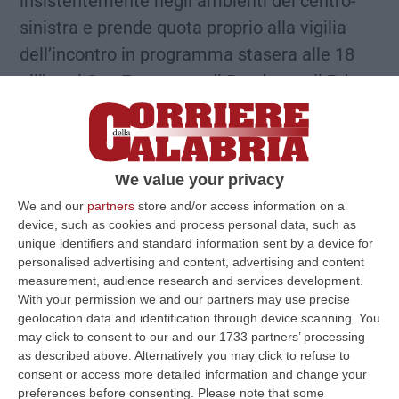
insistentemente negli ambienti del centro-
sinistra e prende quota proprio alla vigilia
dell’incontro in programma stasera alle 18
all’hotel San Francesco di Rende con il Pd
che finalmente prenderà posizione sulle
elezioni di fine maggio di oltre Campagnano,
dopo settimane di trattative su più tavoli, con
We value your privacy
l’area che fa riferimento a Mimmo Bevacqua
We and our
partners
store and/or access information on a
orientata sul nome di Pierpaolo Iantorno
device, such as cookies and process personal data, such as
(https://www.corrieredellacalabria.it/2025/03/1
unique identifiers and standard information sent by a device for
personalised advertising and content, advertising and content
a-rende-aceto-e-cuzzocrea-inopportuno-il-
measurement, audience research and services development.
lancio-della-candidatura-di-iantorno/
) è
With your permission we and our partners may use precise
geolocation data and identification through device scanning. You
un’altra fetta del partito che si è mossa in
may click to consent to our and our 1733 partners’ processing
modo più defilato, arrivando – tra le altre
as described above. Alternatively you may click to refuse to
cose – a ipotizzare un candidato di
consent or access more detailed information and change your
preferences before consenting.
Please note that some