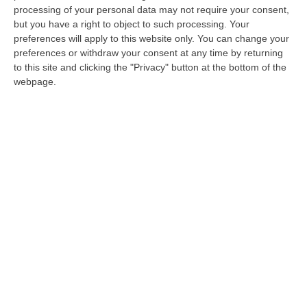
superamento come quello dell’ex rettore
processing of your personal data may not require your consent,
dell’Unical Gino Crisci
but you have a right to object to such processing. Your
preferences will apply to this website only. You can change your
(
https://www.corrieredellacalabria.it/2025/03/1
preferences or withdraw your consent at any time by returning
rende-nel-pd-lipotesi-dellex-rettore-gino-
to this site and clicking the "Privacy" button at the bottom of the
webpage.
crisci-il-nostro-candidato-da-professioni-o-
imprese/
), notizia peraltro mai smentita.
Ingegnere, molto attivo nella campagna
referendaria per la città unica (sponda
Comitato del No
https://www.corrieredellacalabria.it/2024/10/1
contro-la-fusione-ecco-il-comitato-cittadino-
per-il-no-una-folla-da-il-via-alla-campagna-
referendaria/
), Soda si definisce
semplicemente “un cittadino di Rende da
quarant’anni” ma ha un a lunga militanza