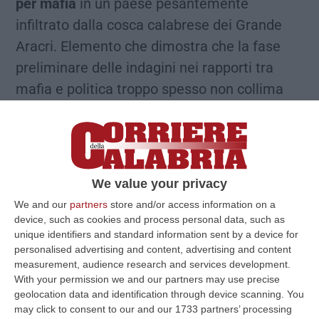
per mafia
in un paese pesantemente
infiltrato dalla cosca calabrese dei Grande
Aracri. Elemento che dimostra che la fase
preliminare delle indagini nei rapporti tra
mafia e politica troppo spesso non collima
con quella delle sentenze.
Dire Rende significa in politica pronunciare in
modo pavloviano Principe, nome della
famiglia spesso egemone in municipio da
We value your privacy
diversi decenni.
We and our
partners
store and/or access information on a
Capostipite ne fu Francesco Principe, detto
device, such as cookies and process personal data, such as
unique identifiers and standard information sent by a device for
Cecchino, più volte ministro e capocorrente
personalised advertising and content, advertising and content
calabrese di De Martino nel Psi, ma
measurement, audience research and services development.
soprattutto sindaco e fondatore del buon
With your permission we and our partners may use precise
geolocation data and identification through device scanning. You
modello urbanistico rendese avendo
may click to consent to our and our 1733 partners’ processing