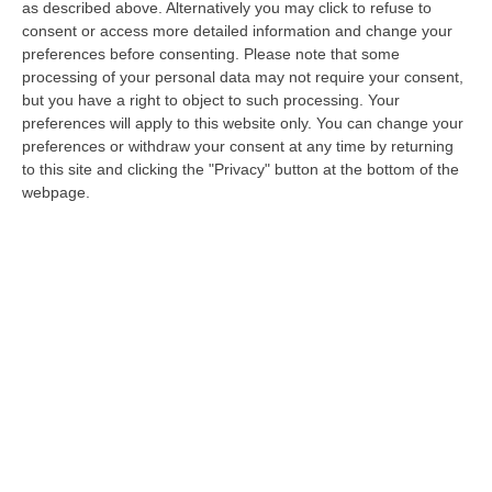
governato ininterrottamente in municipio dal
as described above. Alternatively you may click to refuse to
consent or access more detailed information and change your
1952 al 1980. Da nome di famiglia ereditario
preferences before consenting.
Please note that some
il successore è stato Sandro Principe che
processing of your personal data may not require your consent,
but you have a right to object to such processing. Your
seguendo le orme paterne ha scalato la
preferences will apply to this website only. You can change your
carriera politica ricoprendo incarichi
preferences or withdraw your consent at any time by returning
ministeriali e regionali mantenendo la guida
to this site and clicking the "Privacy" button at the bottom of the
webpage.
diretta e indiretta sul Comune che viene
interrotta nel 2014 e nel 2019 dal doppio
successo del Laboratorio politico di Marcello
Manna.