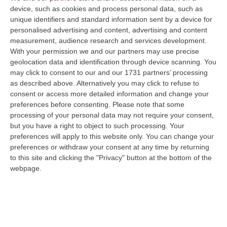
device, such as cookies and process personal data, such as
al “Braglia” di Modena, il Catanzaro si prepara
unique identifiers and standard information sent by a device for
alla prossima sfida casalinga contro il Bari,
personalised advertising and content, advertising and content
measurement, audience research and services development.
compagine reduce dal ko contro la Carrarese.
With your permission we and our partners may use precise
La prova contro i pugliesi guidati da
Moreno
geolocation data and identification through device scanning. You
may click to consent to our and our 1731 partners’ processing
Longo
, sarà sicuramente un test importante
as described above. Alternatively you may click to refuse to
per
riprendere il cammino verso il quarto
consent or access more detailed information and change your
posto in classifica
, al momento distante
preferences before consenting.
Please note that some
processing of your personal data may not require your consent,
quattro punti.
Fabio Caserta
vuole dai suoi
but you have a right to object to such processing. Your
ragazzi un pronto riscatto per
allontanare
preferences will apply to this website only. You can change your
preferences or withdraw your consent at any time by returning
quella sensazione di appagamento
dopo la
to this site and clicking the "Privacy" button at the bottom of the
salvezza matematica raggiunta (e il derby
webpage.
vinto in grande stile), che lo preoccupa.
Domenica pomeriggio al Ceravolo il tecnico
giallorosso potrebbe ritrovare
Antonini
, che
sta smaltendo un piccolo infortunio