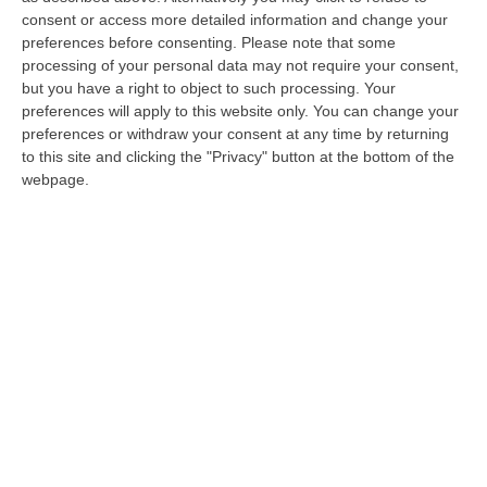
Caserta contro i lombardi, oltre allo
consent or access more detailed information and change your
squalificato Pompetti, quasi sicuramente
preferences before consenting.
Please note that some
dovrà rinunciare ancora a La Mantia, Situm e
processing of your personal data may not require your consent,
Antonini
but you have a right to object to such processing. Your
preferences will apply to this website only. You can change your
Pubblicato il: 04/12/24 – 12:25
preferences or withdraw your consent at any time by returning
to this site and clicking the "Privacy" button at the bottom of the
webpage.
Samp-Catanzaro, Aquile a Genova con
tanti tifosi al seguito. Sottil si gioca la