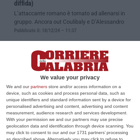
diffida)
L’attaccante romano è tornato ad allenarsi in
gruppo. Ancora out Coulibaly e D’Alessandro
Pubblicato il: 18/12/24 – 11:37
We value your privacy
We and our
partners
store and/or access information on a
device, such as cookies and process personal data, such as
unique identifiers and standard information sent by a device for
personalised advertising and content, advertising and content
measurement, audience research and services development.
With your permission we and our partners may use precise
Obiettivo Brescia per il Catanzaro, ma le
geolocation data and identification through device scanning. You
assenze sono tante
may click to consent to our and our 1731 partners’ processing
as described above. Alternatively you may click to refuse to