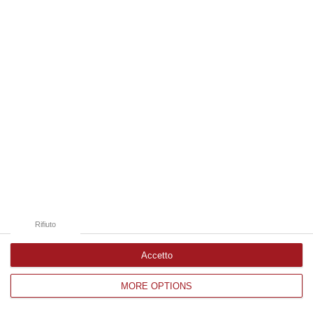
squadra ha poche colpe
La Mantia salva (per il momento) Caserta,
però i problemi restano. In casa rossoblù
iniziano ad emergere i limiti della rosa, ora
ultima
Pubblicato il: 07/10/24 – 7:05
Rifiuto
Accetto
MORE OPTIONS
Catanzaro, Caserta: «A Cittadella mi