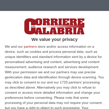
We value your privacy
We and our
partners
store and/or access information on a
device, such as cookies and process personal data, such as
unique identifiers and standard information sent by a device for
personalised advertising and content, advertising and content
Clicca e segui “Corriere della Calabria” su Google News
measurement, audience research and services development.
With your permission we and our partners may use precise
VIBO VALENTIA
Nella mattinata del 23 aprile
geolocation data and identification through device scanning. You
may click to consent to our and our 1733 partners’ processing
2025, i Carabinieri del Nucleo Operativo della
as described above. Alternatively you may click to refuse to
Compagnia di Tropea e delle Stazioni di
consent or access more detailed information and change your
Rombiolo e San Calogero, hanno eseguito
preferences before consenting.
Please note that some
processing of your personal data may not require your consent,
un’ordinanza di custodia cautelare in carcere,
but you have a right to object to such processing. Your