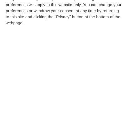
emessa dal gip del Tribunale di Vibo Valentia
preferences will apply to this website only. You can change your
preferences or withdraw your consent at any time by returning
su richiesta Procura della Repubblica guidata
to this site and clicking the "Privacy" button at the bottom of the
dal Procuratore Camillo Falvo, nei confronti
webpage.
di un 59enne, pregiudicato e del figlio
23enne, entrambi di Rombiolo.
Le indagini
Il provvedimento scaturisce da una
complessa attività investigativa coordinata
dal magistrato delegato, avviata nel giugno
2024 e che ha messo in luce l’attività di
spaccio di eroina messa in piedi da tre
individui, tutti parenti, di cui due destinatari
dell’odierna misura. L’attività era organizzata