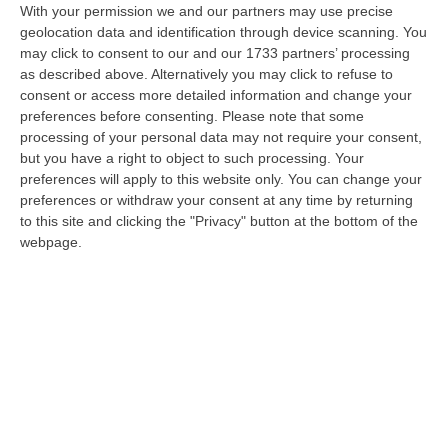
With your permission we and our partners may use precise
“ROMA «Conte sta giocando la sua partita, vedremo se le primarie si
geolocation data and identification through device scanning. You
faranno, quando e con che formato, se a due Conte-Schlein o se ci
may click to consent to our and our 1733 partners’ processing
sarann…
as described above. Alternatively you may click to refuse to
07 Agosto, 21:35
consent or access more detailed information and change your
preferences before consenting.
Please note that some
Meteo, Altri 10 Giorni Di Caldo Estremo
processing of your personal data may not require your consent,
but you have a right to object to such processing. Your
“ROMA La tregua varrà fino a domani: dopo il record di ieri con il bollino
preferences will apply to this website only. You can change your
rosso per tutte le 27 città monitorate e oggi con 26 allerte mass…
preferences or withdraw your consent at any time by returning
07 Agosto, 20:33
to this site and clicking the "Privacy" button at the bottom of the
webpage.
Torna In Calabria: OSM Cerca Professionisti Calabresi Che Vivono
Al Nord E Che Hanno Voglia Di Rientrare Nella Terra Di Origine
“Se per anni lasciare la Calabria è stata una scelta quasi obbligata oggi è
possibile fare un’inversione di marcia grazie ad OSM Centro Cala…
07 Agosto, 20:24
Edizioni provinciali