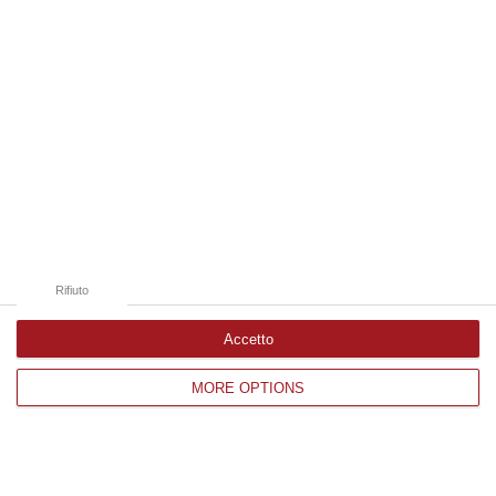
Catanzaro
Cosenza
Vibo Valentia
Reggio Calabria
Crotone
Rifiuto
Accetto
Corriere delle Calabria è una testata giornalistica di News&Com S.r.l
MORE OPTIONS
©2012-
-2026. Tutti i diritti riservati.
P.IVA. 03199620794, Via del mare 6/G, S.Eufemia, Lamezia Terme
(CZ)
Iscrizione tribunale di Lamezia Terme 5/2011 - Direttore