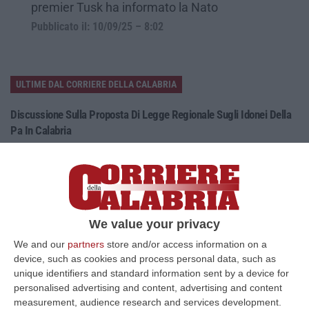
premier Tusk ha informato la Nato
Pubblicato il: 10/09/25 – 8:02
ULTIME DAL CORRIERE DELLA CALABRIA
Discussione Sulla Proposta Di Legge Regionale Sugli Idonei Della
Pa In Calabria
“Riceviamo e pubblichiamo Noi idonei del Concorso per 54 posti della
Regione Calabria siamo tra i potenziali beneficiari della proposta d…
07 Agosto, 22:35
Basilica Dell’Immacolata Concezione Di Catanzaro, Ferro:
We value your privacy
«finanziamento Da 800 Milioni Di Euro»
We and our
partners
store and/or access information on a
“CATANZARO «Con un importante finanziamento di 800 mila euro, si potrà
device, such as cookies and process personal data, such as
dare avvio agli attesi lavori di ristrutturazione della Basilica dell…
unique identifiers and standard information sent by a device for
07 Agosto, 22:02
personalised advertising and content, advertising and content
measurement, audience research and services development.
Renzi: «Conte? Sarebbe Delittuoso Vannaccizzare La Coalizione»