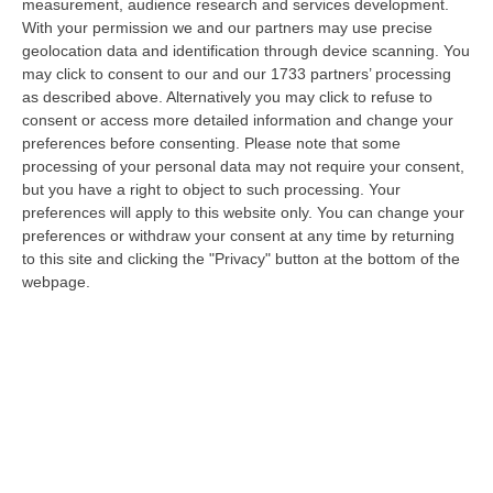
measurement, audience research and services development.
La Notte Del Mare Stasera Su Rai 2, La Calabria E Il Mediterraneo
With your permission we and our partners may use precise
Protagonisti Dal Castello Murat Di Pizzo
geolocation data and identification through device scanning. You
may click to consent to our and our 1733 partners’ processing
“PIZZO Il blu della Calabria, le sue coste, il Mediterraneo e soprattutto le
as described above. Alternatively you may click to refuse to
tante voci che ogni giorno raccontano, studiano, proteggono e v…
consent or access more detailed information and change your
09 Agosto, 12:52
preferences before consenting.
Please note that some
processing of your personal data may not require your consent,
Evade Dai Domiciliari, Boss Ergastolano Torna In Carcere
but you have a right to object to such processing. Your
“È tornato in carcere Giovanni Calasso, 61 anni, storico esponente della
preferences will apply to this website only. You can change your
Sacra Corona Unita e già condannato all’ergastolo, arrestato il 1°…
preferences or withdraw your consent at any time by returning
to this site and clicking the "Privacy" button at the bottom of the
09 Agosto, 12:18
webpage.
In Fiamme Nella Notte Il Capannone Di Un’azienda A
Montegiordano, Danni Da Oltre Un Milione Di Euro
“MONTEGIORDANO Un grosso incendio ha colpito questa notte un
capannone della Sassone Tartufi, azienda di Montegiordano
specializzata nella c…
09 Agosto, 11:59