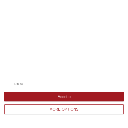
Edizioni provinciali
Catanzaro
Cosenza
Vibo Valentia
Reggio Calabria
Crotone
Rifiuto
Accetto
Corriere delle Calabria è una testata giornalistica di News&Com S.r.l
MORE OPTIONS
©2012-
-2026. Tutti i diritti riservati.
P.IVA. 03199620794, Via del mare 6/G, S.Eufemia, Lamezia Terme