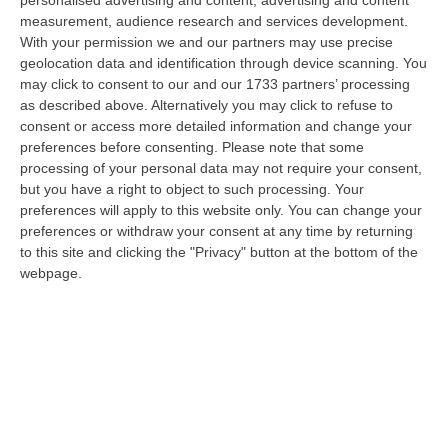
personalised advertising and content, advertising and content
“CATANZARO «Con un importante finanziamento di 800 mila euro, si potrà
measurement, audience research and services development.
dare avvio agli attesi lavori di ristrutturazione della Basilica dell…
With your permission we and our partners may use precise
07 Agosto, 22:02
geolocation data and identification through device scanning. You
may click to consent to our and our 1733 partners’ processing
Renzi: «Conte? Sarebbe Delittuoso Vannaccizzare La Coalizione»
as described above. Alternatively you may click to refuse to
consent or access more detailed information and change your
“ROMA «Conte sta giocando la sua partita, vedremo se le primarie si
preferences before consenting.
Please note that some
faranno, quando e con che formato, se a due Conte-Schlein o se ci
processing of your personal data may not require your consent,
sarann…
but you have a right to object to such processing. Your
07 Agosto, 21:35
preferences will apply to this website only. You can change your
preferences or withdraw your consent at any time by returning
Meteo, Altri 10 Giorni Di Caldo Estremo
to this site and clicking the "Privacy" button at the bottom of the
“ROMA La tregua varrà fino a domani: dopo il record di ieri con il bollino
webpage.
rosso per tutte le 27 città monitorate e oggi con 26 allerte mass…
07 Agosto, 20:33
Torna In Calabria: OSM Cerca Professionisti Calabresi Che Vivono
Al Nord E Che Hanno Voglia Di Rientrare Nella Terra Di Origine
“Se per anni lasciare la Calabria è stata una scelta quasi obbligata oggi è
possibile fare un’inversione di marcia grazie ad OSM Centro Cala…