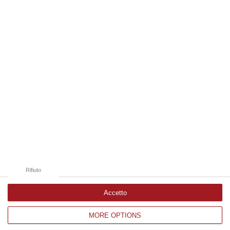
07 Agosto, 20:24
Edizioni provinciali
Catanzaro
Cosenza
Vibo Valentia
Reggio Calabria
Crotone
Rifiuto
Accetto
MORE OPTIONS
Corriere delle Calabria è una testata giornalistica di News&Com S.r.l