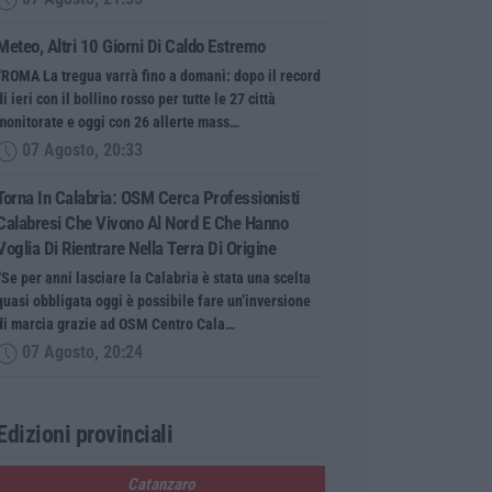
Meteo, Altri 10 Giorni Di Caldo Estremo
“ROMA La tregua varrà fino a domani: dopo il record
di ieri con il bollino rosso per tutte le 27 città
monitorate e oggi con 26 allerte mass…
07 Agosto, 20:33
Torna In Calabria: OSM Cerca Professionisti
Calabresi Che Vivono Al Nord E Che Hanno
Voglia Di Rientrare Nella Terra Di Origine
“Se per anni lasciare la Calabria è stata una scelta
quasi obbligata oggi è possibile fare un’inversione
di marcia grazie ad OSM Centro Cala…
07 Agosto, 20:24
Edizioni provinciali
Catanzaro