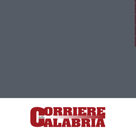
ica di News&Com S.r.l ©2012-
-2026. Tutti i diritti riservati.
ia, Lamezia Terme (CZ)
irettore responsabile Paola Militano |
Privacy