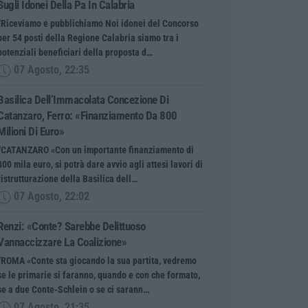
Sugli Idonei Della Pa In Calabria
“Riceviamo e pubblichiamo Noi idonei del Concorso
per 54 posti della Regione Calabria siamo tra i
potenziali beneficiari della proposta d…
07 Agosto, 22:35
Basilica Dell’Immacolata Concezione Di
Catanzaro, Ferro: «finanziamento Da 800
Milioni Di Euro»
“CATANZARO «Con un importante finanziamento di
800 mila euro, si potrà dare avvio agli attesi lavori di
ristrutturazione della Basilica dell…
07 Agosto, 22:02
Renzi: «Conte? Sarebbe Delittuoso
Vannaccizzare La Coalizione»
“ROMA «Conte sta giocando la sua partita, vedremo
se le primarie si faranno, quando e con che formato,
se a due Conte-Schlein o se ci sarann…
07 Agosto, 21:35