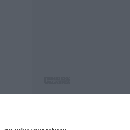
Corriere delle Calabria è una testata giornalist
P.IVA. 03199620794, Via del mare 6/G, S.Eufem
Iscrizione tribunale di Lamezia Terme 5/2011 - D
Effettua una ricerca sul Corriere delle Calabria