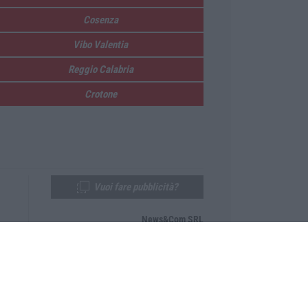
Cosenza
Vibo Valentia
Reggio Calabria
Crotone
Vuoi fare pubblicità?
News&Com SRL
Telefono:
0968-53665
Email:
newsandcom@gmail.com