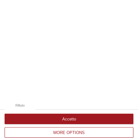
07 Agosto, 15:23
Edizioni provinciali
Catanzaro
Cosenza
Vibo Valentia
Reggio Calabria
Crotone
Rifiuto
Accetto
MORE OPTIONS