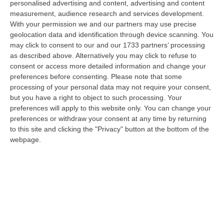
personalised advertising and content, advertising and content
“CATANZARO Su proposta del presidente Roberto Occhiuto, la Giunta
measurement, audience research and services development.
della Regione Calabria ha approvato il bilancio di esercizio 2025 della
With your permission we and our partners may use precise
Ge…
geolocation data and identification through device scanning. You
07 Agosto, 16:54
may click to consent to our and our 1733 partners’ processing
as described above. Alternatively you may click to refuse to
Whisky, Il Nuovo Viaggio Sonoro Dei Duettango È Disponibile Ora
consent or access more detailed information and change your
“COSENZA È disponibile da oggi su tutte le principali piattaforme digitali
preferences before consenting.
Please note that some
e in formato fisico Whisky, il nuovo album dei Duettango, Filippo…
processing of your personal data may not require your consent,
07 Agosto, 16:39
but you have a right to object to such processing. Your
preferences will apply to this website only. You can change your
Ultimatum Della Spagna All’Italia: «Revochi I Controlli Alle
preferences or withdraw your consent at any time by returning
Frontiere»
to this site and clicking the "Privacy" button at the bottom of the
webpage.
“Il governo spagnolo chiede all’Italia di revocare entro domenica 9 agosto
i controlli alle frontiere reintrodotti il primo agosto, dopo la…
07 Agosto, 15:38
‘Ndrangheta, Inchiesta Artemis 2: Giuseppe Vinci Lascia Il Carcere
E Passa Ai Domiciliari
“CATANZARO Lascia il carcere e passa agli arresti domiciliari Giuseppe
Vinci, responsabile dell’area tecnico manutentiva del Comune di Corta…