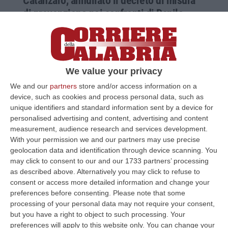
Catanzaro, annullato il decreto di misura
di prevenzione nei confronti di Danilo
Turboli
Lo ha deciso la Corte d’Appello. Che ha
accolto il ricorso del legale Antonio Quintieri.
Turboli è imputato nel processo “Testa del
We value your privacy
Serpente”
We and our
partners
store and/or access information on a
device, such as cookies and process personal data, such as
Pubblicato il: 26/08/22 – 9:29
unique identifiers and standard information sent by a device for
personalised advertising and content, advertising and content
measurement, audience research and services development.
With your permission we and our partners may use precise
geolocation data and identification through device scanning. You
may click to consent to our and our 1733 partners’ processing
as described above. Alternatively you may click to refuse to
consent or access more detailed information and change your
preferences before consenting.
Please note that some
processing of your personal data may not require your consent,
but you have a right to object to such processing. Your
preferences will apply to this website only. You can change your