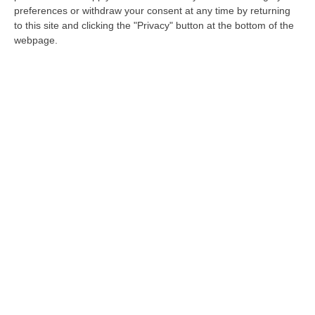
preferences or withdraw your consent at any time by returning
Sorpreso con droga e 20mila in contanti.
to this site and clicking the "Privacy" button at the bottom of the
webpage.
Arrestato un 30enne di Luzzi
I carabinieri di Rende, ieri, hanno effettuato
una perquisizione a carico dell’indagato.
Disposto l’obbligo di presentazione alla Pg
Pubblicato il: 30/06/22 – 16:45