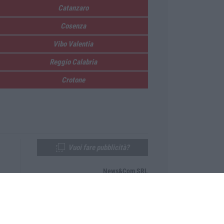
Catanzaro
Cosenza
Vibo Valentia
Reggio Calabria
Crotone
Vuoi fare pubblicità?
News&Com SRL
Telefono:
0968-53665
Email:
newsandcom@gmail.com