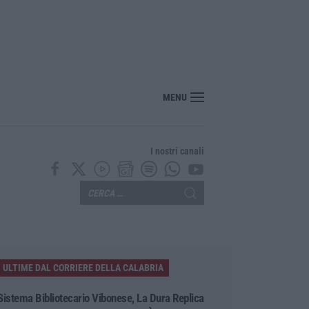
“America Journals” celebra lo stilista Anton Giulio Grande
MENU
I nostri canali
ULTIME DAL CORRIERE DELLA CALABRIA
Sistema Bibliotecario Vibonese, La Dura Replica