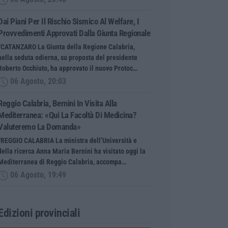
Dai Piani Per Il Rischio Sismico Al Welfare, I
Provvedimenti Approvati Dalla Giunta Regionale
“CATANZARO La Giunta della Regione Calabria,
nella seduta odierna, su proposta del presidente
Roberto Occhiuto, ha approvato il nuovo Protoc…
06 Agosto, 20:03
Reggio Calabria, Bernini In Visita Alla
Mediterranea: «Qui La Facoltà Di Medicina?
Valuteremo La Domanda»
“REGGIO CALABRIA La ministra dell’Università e
della ricerca Anna Maria Bernini ha visitato oggi la
Mediterranea di Reggio Calabria, accompa…
06 Agosto, 19:49
Edizioni provinciali