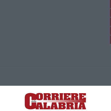
ica di News&Com S.r.l ©2012-
-2026. Tutti i diritti riservati.
ia, Lamezia Terme (CZ)
irettore responsabile Paola Militano |
Privacy