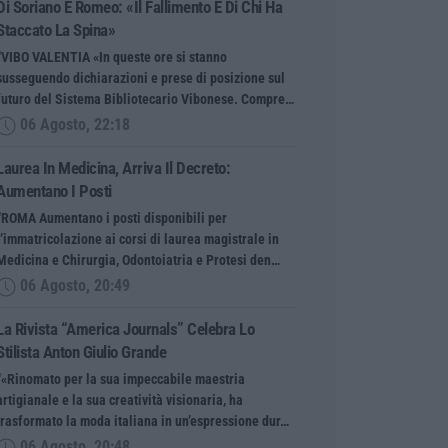
Di Soriano E Romeo: «Il Fallimento È Di Chi Ha
Staccato La Spina»
“VIBO VALENTIA «In queste ore si stanno
susseguendo dichiarazioni e prese di posizione sul
futuro del Sistema Bibliotecario Vibonese. Compre…
06 Agosto, 22:18
Laurea In Medicina, Arriva Il Decreto:
Aumentano I Posti
“ROMA Aumentano i posti disponibili per
l’immatricolazione ai corsi di laurea magistrale in
Medicina e Chirurgia, Odontoiatria e Protesi den…
06 Agosto, 20:49
La Rivista “America Journals” Celebra Lo
Stilista Anton Giulio Grande
“«Rinomato per la sua impeccabile maestria
artigianale e la sua creatività visionaria, ha
trasformato la moda italiana in un’espressione dur…
06 Agosto, 20:48