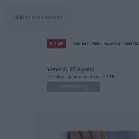
Skip to main content
ULTIME
Sistema bibliotecario vibonese, la dura replica di Soriano e Romeo: «Il fallimento è di chi ha staccato la spina»
Laurea in Medicina, arriva il decreto:
Venerdì, 07 Agosto
Ultimo aggiornamento alle 22:18
DIRETTA TV