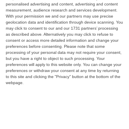
“ROMA Aumentano i posti disponibili per l’immatricolazione ai corsi di
personalised advertising and content, advertising and content
laurea magistrale in Medicina e Chirurgia, Odontoiatria e Protesi den…
measurement, audience research and services development.
With your permission we and our partners may use precise
06 Agosto, 20:49
geolocation data and identification through device scanning. You
may click to consent to our and our 1731 partners’ processing
La Rivista “America Journals” Celebra Lo Stilista Anton Giulio
as described above. Alternatively you may click to refuse to
Grande
consent or access more detailed information and change your
“«Rinomato per la sua impeccabile maestria artigianale e la sua
preferences before consenting.
Please note that some
creatività visionaria, ha trasformato la moda italiana in un’espressione
processing of your personal data may not require your consent,
dur…
but you have a right to object to such processing. Your
06 Agosto, 20:48
preferences will apply to this website only. You can change your
preferences or withdraw your consent at any time by returning
Dai Piani Per Il Rischio Sismico Al Welfare, I Provvedimenti
to this site and clicking the "Privacy" button at the bottom of the
Approvati Dalla Giunta Regionale
webpage.
“CATANZARO La Giunta della Regione Calabria, nella seduta odierna, su
proposta del presidente Roberto Occhiuto, ha approvato il nuovo Protoc…
06 Agosto, 20:03
Reggio Calabria, Bernini In Visita Alla Mediterranea: «Qui La
Facoltà Di Medicina? Valuteremo La Domanda»