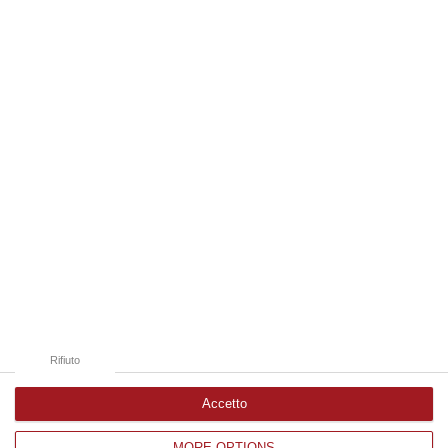
“REGGIO CALABRIA La ministra dell’Università e della ricerca Anna Maria
Bernini ha visitato oggi la Mediterranea di Reggio Calabria, accompa…
06 Agosto, 19:49
Edizioni provinciali
Catanzaro
Cosenza
Vibo Valentia
Reggio Calabria
Crotone
Rifiuto
Accetto
MORE OPTIONS