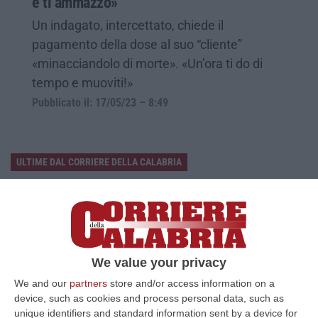
e ti ammazzo»
Un indagato, intercettato, chiede il
pagamento della dose al suo “cliente”
«minacciandolo di morte». «Un’ora ti do di
tempo e muoviti!»
Pubblicato il: 17/05/23 – 8:49
ULTIME DAL CORRIERE DELLA CALABRIA
Sistema Bibliotecario Vibonese, La Dura Replica Di Soriano E
Romeo: «Il Fallimento È Di Chi Ha Staccato La Spina»
“VIBO VALENTIA «In queste ore si stanno susseguendo dichiarazioni e
prese di posizione sul futuro del Sistema Bibliotecario Vibonese.
Compre…
We value your privacy
06 Agosto, 22:18
We and our
partners
store and/or access information on a
device, such as cookies and process personal data, such as
Laurea In Medicina, Arriva Il Decreto: Aumentano I Posti
unique identifiers and standard information sent by a device for