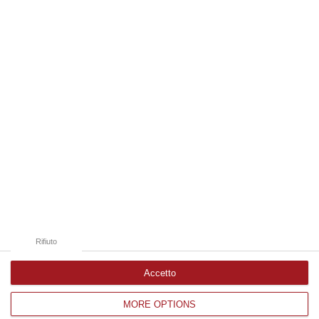
06 Agosto, 14:20
Edizioni provinciali
Catanzaro
Cosenza
Vibo Valentia
Reggio Calabria
Crotone
Rifiuto
Accetto
MORE OPTIONS