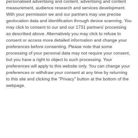
Squadra Mobile della Questura di Cosenza e del Commissariato di Diam…
personalised advertising and content, advertising and content
measurement, audience research and services development.
06 Agosto, 15:27
With your permission we and our partners may use precise
geolocation data and identification through device scanning. You
Situazione 118, Miserendino: «I Servizi Di Emergenza Soffrono
may click to consent to our and our 1731 partners’ processing
Ma I Risultati Arriveranno»
as described above. Alternatively you may click to refuse to
“CATANZARO “I servizi di emergenza sono in difficoltà, e non solo in
consent or access more detailed information and change your
Regione Calabria. La Calabria soffre sicuramente per una riforma
preferences before consenting.
Please note that some
ancora…
processing of your personal data may not require your consent,
06 Agosto, 15:00
but you have a right to object to such processing. Your
preferences will apply to this website only. You can change your
Afa In Lieve Calo, Da Domani Scendono Le Città Con Bollino Rosso
preferences or withdraw your consent at any time by returning
to this site and clicking the "Privacy" button at the bottom of the
“Si attenua lievemente la morsa dell’afa sull’Italia: dopo il record di oggi
webpage.
con 27 città italiane monitorate su 27 col bollino rosso di all…
06 Agosto, 14:54
Platania, Impianto Sul Torrente Piazza: Il Consiglio Di Stato Dà
Ragione Alla Società Idroelettrica Del Corace
“CATANZARO La Sezione Quarta del Consiglio di Stato ha accolto
l’appello proposto dalla società Idroelettrica del Corace – rappresentata
dal…