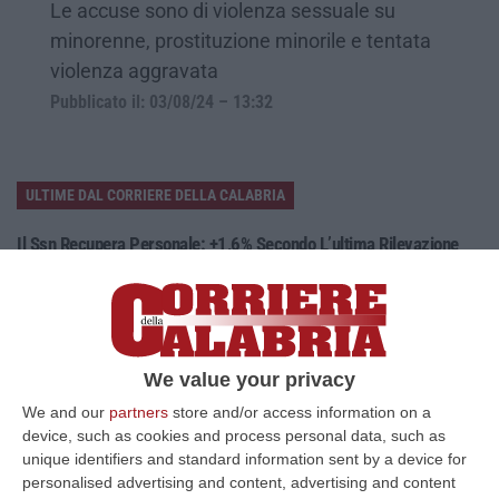
Le accuse sono di violenza sessuale su
minorenne, prostituzione minorile e tentata
violenza aggravata
Pubblicato il: 03/08/24 – 13:32
ULTIME DAL CORRIERE DELLA CALABRIA
Il Ssn Recupera Personale: +1,6% Secondo L’ultima Rilevazione
Ministeriale
“ROMA Il Servizio sanitario nazionale continua a recuperare personale
dopo gli anni di contrazione che hanno caratterizzato il decennio scor…
08 Agosto, 18:05
We value your privacy
’Ndrangheta, Il Bigliettino Dal Carcere Per Il Controllo Dei Boschi.
We and our
partners
store and/or access information on a
«Dovevamo Rispettare Mallamace»
device, such as cookies and process personal data, such as
“CATANZARO Un piccolo foglio che arriva dal carcere e diventa, nel
unique identifiers and standard information sent by a device for
racconto del collaboratore di giustizia, una sorta di lasciapassare. Rocc…
personalised advertising and content, advertising and content