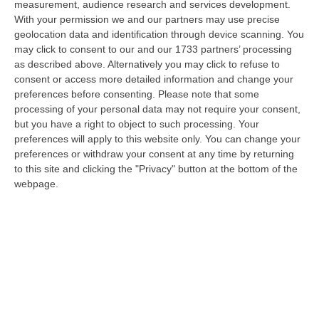
measurement, audience research and services development.
08 Agosto, 18:01
With your permission we and our partners may use precise
geolocation data and identification through device scanning. You
Dall’inferno Di Marcinelle Alla Sicurezza Di Oggi, Un Monito
may click to consent to our and our 1733 partners’ processing
Inascoltato Che Dura Da 70 Anni
as described above. Alternatively you may click to refuse to
“Il disastro di Marcinelle, avvenuto settant’anni orsono, l’8 agosto 1956,
consent or access more detailed information and change your
nella miniera Bois du Cazier in Belgio, che provocò la morte di 2…
preferences before consenting.
Please note that some
08 Agosto, 17:20
processing of your personal data may not require your consent,
but you have a right to object to such processing. Your
Incendio Al Policlinico Gemelli, Evacuati Diversi Pazienti
preferences will apply to this website only. You can change your
preferences or withdraw your consent at any time by returning
“Un incendio è divampato nella centrale elettrica adiacente al centro
to this site and clicking the "Privacy" button at the bottom of the
dialisi del Policlinico Gemelli di Roma. Tutti i pazienti sono stati t…
webpage.
08 Agosto, 16:37
La Magia Di Pinocchio A Panettieri: Il Piccolo Borgo Si Trasforma
In Fiaba – FOTO E VIDEO
“È il luogo che più di ogni altro ha saputo costruire il racconto
scenografico di una storia sacra, quella della natività. A Panettieri il P…
08 Agosto, 16:22