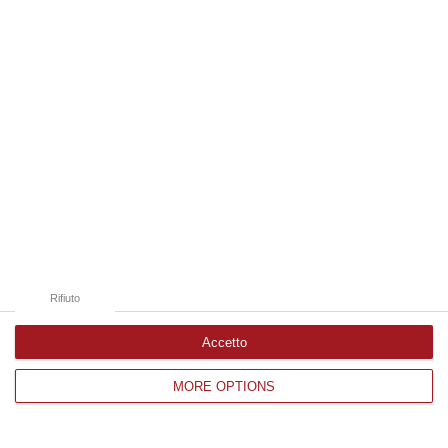
Edizioni provinciali
Catanzaro
Cosenza
Vibo Valentia
Reggio Calabria
Crotone
Rifiuto
Accetto
MORE OPTIONS
Corriere delle Calabria è una testata giornalistica di News&Com S.r.l
©2012-
-2026. Tutti i diritti riservati.
P.IVA. 03199620794, Via del mare 6/G, S.Eufemia, Lamezia Terme