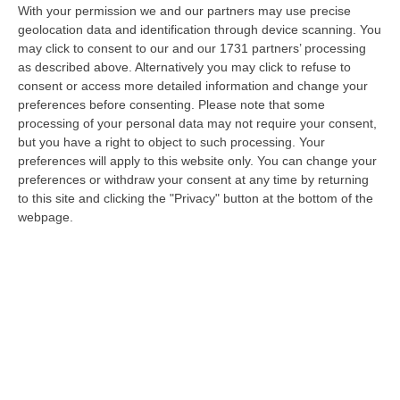
Ciclovia Dei Parchi Della Calabria: Al Via La Messa In Sicurezza
With your permission we and our partners may use precise
Del Tratto Fabrizia – Serra San Bruno
geolocation data and identification through device scanning. You
“SERRA SAN BRUNO Partono i lavori di riqualificazione e miglioramento
may click to consent to our and our 1731 partners’ processing
della sicurezza lungo la Ciclovia dei Parchi della Calabria, concentra…
as described above. Alternatively you may click to refuse to
consent or access more detailed information and change your
05 Agosto, 21:56
preferences before consenting.
Please note that some
processing of your personal data may not require your consent,
Tari, Senese: «Rendere Efficiente Il Sistema Per Ridurre I Costi
but you have a right to object to such processing. Your
Per I Cittadini E Aumentare I Salari»
preferences will apply to this website only. You can change your
“CATANZARO A Lamezia Terme la Tari aumenta del 6,2% per le famiglie e
preferences or withdraw your consent at any time by returning
del 17% per le imprese; a Crotone del 6,9%; a Catanzaro dell’1,63%. A…
to this site and clicking the "Privacy" button at the bottom of the
05 Agosto, 21:23
webpage.
Delmastro, No All’acquisizione Delle Chat. Bagarre Alla Camera
“ROMA L’Aula della Camera, a scrutinio segreto, ha confermato quanto
già votato dalla Giunta delle autorizzazioni, non consentendo alla magi…
05 Agosto, 21:07
Edizioni provinciali