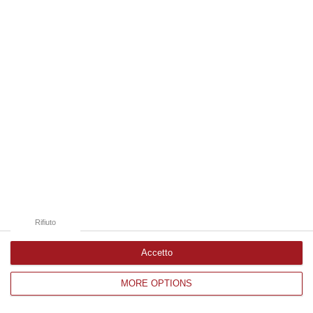
Edizioni provinciali
Catanzaro
Cosenza
Vibo Valentia
Reggio Calabria
Crotone
Rifiuto
Accetto
MORE OPTIONS
Corriere delle Calabria è una testata giornalistica di News&Com S.r.l
©2012-
-2026. Tutti i diritti riservati.