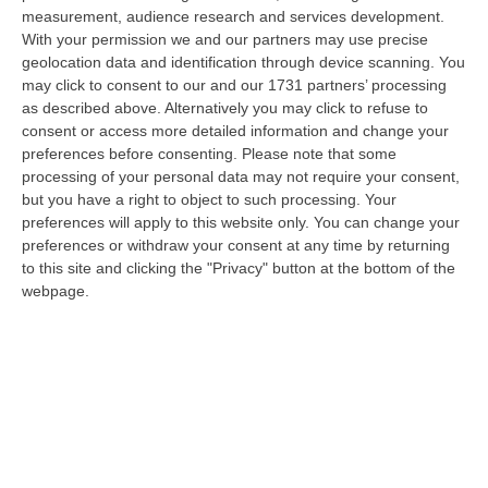
stato arrestato dai carabinieri a Cinquefrondi perché accusato del t…
measurement, audience research and services development.
With your permission we and our partners may use precise
05 Agosto, 22:07
geolocation data and identification through device scanning. You
may click to consent to our and our 1731 partners’ processing
Ciclovia Dei Parchi Della Calabria: Al Via La Messa In Sicurezza
as described above. Alternatively you may click to refuse to
Del Tratto Fabrizia – Serra San Bruno
consent or access more detailed information and change your
“SERRA SAN BRUNO Partono i lavori di riqualificazione e miglioramento
preferences before consenting.
Please note that some
della sicurezza lungo la Ciclovia dei Parchi della Calabria, concentra…
processing of your personal data may not require your consent,
05 Agosto, 21:56
but you have a right to object to such processing. Your
preferences will apply to this website only. You can change your
Tari, Senese: «Rendere Efficiente Il Sistema Per Ridurre I Costi
preferences or withdraw your consent at any time by returning
Per I Cittadini E Aumentare I Salari»
to this site and clicking the "Privacy" button at the bottom of the
webpage.
“CATANZARO A Lamezia Terme la Tari aumenta del 6,2% per le famiglie e
del 17% per le imprese; a Crotone del 6,9%; a Catanzaro dell’1,63%. A…
05 Agosto, 21:23
Delmastro, No All’acquisizione Delle Chat. Bagarre Alla Camera
“ROMA L’Aula della Camera, a scrutinio segreto, ha confermato quanto
già votato dalla Giunta delle autorizzazioni, non consentendo alla magi…
05 Agosto, 21:07