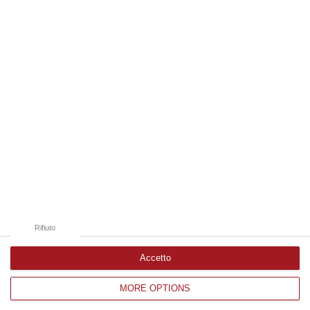
08 Agosto, 11:40
Edizioni provinciali
Catanzaro
Cosenza
Vibo Valentia
Reggio Calabria
Crotone
Rifiuto
Accetto
MORE OPTIONS
Corriere delle Calabria è una testata giornalistica di News&Com S.r.l