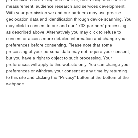
“Una mattinata in bicicletta si è trasformata in una scena di violenza a
measurement, audience research and services development.
Lanzo Torinese, lungo la strada che conduce verso Coassolo. Un auto…
With your permission we and our partners may use precise
08 Agosto, 13:18
geolocation data and identification through device scanning. You
may click to consent to our and our 1733 partners’ processing
Investimenti Sostenibili 4.0, 448 Milioni Per Le Imprese Del Sud
as described above. Alternatively you may click to refuse to
“Quattrocentoquarantotto milioni di euro per sostenere gli investimenti
consent or access more detailed information and change your
innovativi e sostenibili delle imprese del Mezzogiorno, Calabria com…
preferences before consenting.
Please note that some
processing of your personal data may not require your consent,
08 Agosto, 12:29
but you have a right to object to such processing. Your
preferences will apply to this website only. You can change your
Elettricista Morto Folgorato A Calanna, Disposta L’autopsia:
preferences or withdraw your consent at any time by returning
Sequestrato Il Furgone Della Ditta
to this site and clicking the "Privacy" button at the bottom of the
“REGGIO CALABRIA La Procura della Repubblica di Reggio Calabria ha
webpage.
disposto l’autopsia sul corpo di Antonino Fabio Calabrò, l’elettricista d…
08 Agosto, 12:09
Cresce L’attesa Per La XXV Festa Nazionale Dello Stocco Di
Cittanova
“CITTANOVA E’ già iniziato il conto alla rovescia in vista della XXV Festa
Nazionale dello Stocco di Cittanova. Il celebre evento dell’estat…