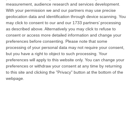
08 Agosto, 9:00
measurement, audience research and services development.
With your permission we and our partners may use precise
Gioia Tauro, Blitz Ad Alto Impatto Alla Ciambra: 24 Perquisizioni E
geolocation data and identification through device scanning. You
275 Persone Identificate – VIDEO
may click to consent to our and our 1733 partners’ processing
as described above. Alternatively you may click to refuse to
“Maxi servizio congiunto di controllo del territorio nel quartiere Ciambra
consent or access more detailed information and change your
di Gioia Tauro, area indicata come ad alta densità criminale. L’o…
preferences before consenting.
Please note that some
08 Agosto, 8:49
processing of your personal data may not require your consent,
but you have a right to object to such processing. Your
Regione Calabria, Buono Pasto A 8 Euro E Welfare Per I Pendolari:
preferences will apply to this website only. You can change your
Il CSA-Cisal Promuove Il Nuovo Contratto Integrativo
preferences or withdraw your consent at any time by returning
“Il CSA-Cisal esprime apprezzamento per la sottoscrizione del Contratto
to this site and clicking the "Privacy" button at the bottom of the
collettivo integrativo 2026 del personale del comparto della Regione…
webpage.
08 Agosto, 8:38
Esodo Estivo, Sabato Da Bollino Nero: Traffico Intenso Verso La
Calabria
“È la giornata più difficile del secondo grande weekend dell’esodo estivo.
Sabato 8 agosto è da bollino nero sulle strade italiane, con il p…
08 Agosto, 7:45