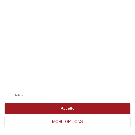
Edizioni provinciali
Catanzaro
Cosenza
Vibo Valentia
Reggio Calabria
Crotone
Rifiuto
Accetto
MORE OPTIONS
Corriere delle Calabria è una testata giornalistica di News&Com S.r.l
©2012-
-2026. Tutti i diritti riservati.