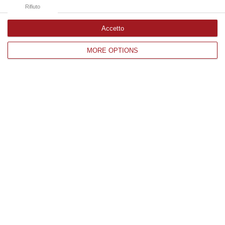
09 Agosto, 9:32
Rifiuto
Accetto
Edizioni provinciali
MORE OPTIONS
Catanzaro
Cosenza
Vibo Valentia
Reggio Calabria
Crotone
Corriere delle Calabria è una testata giornalistica di News&Com S.r.l