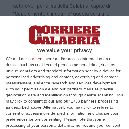
autorevoli penalisti della Calabria, ospite di
“Supplemento d’indagine” questa sera alle
20.40
Pubblicato il: 11/12/24 – 17:36
We value your privacy
We and our
partners
store and/or access information on a
device, such as cookies and process personal data, such as
unique identifiers and standard information sent by a device for
personalised advertising and content, advertising and content
measurement, audience research and services development.
With your permission we and our partners may use precise
geolocation data and identification through device scanning. You
may click to consent to our and our 1733 partners’ processing
as described above. Alternatively you may click to refuse to
È definitiva l'assoluzione del colonnello
consent or access more detailed information and change your
preferences before consenting.
Please note that some
Valerio Giardina
processing of your personal data may not require your consent,