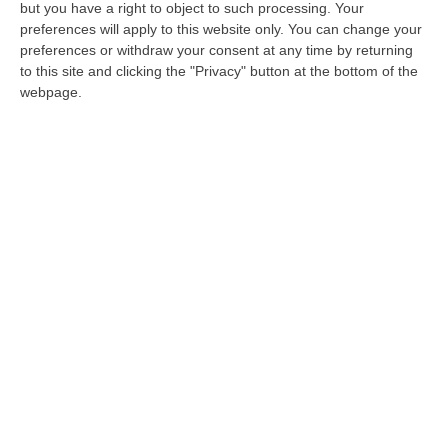
Venne indagato insieme al suo vice Gerardo
but you have a right to object to such processing. Your
preferences will apply to this website only. You can change your
Lardieri, già assolto, dopo la loro
preferences or withdraw your consent at any time by returning
testimonianza resa nel processo contro la
to this site and clicking the "Privacy" button at the bottom of the
cosca Lo Giudice
webpage.
Pubblicato il: 30/09/20 – 10:22
ULTIME DAL CORRIERE DELLA CALABRIA
È Morto Massimiliano Cencelli, Fu Ideatore Dell’omonimo
“manuale”
“ROMA E’ morto a Roma ieri pomeriggio Massimiliano Cencelli, aveva 90
anni. Funzionario della Democrazia Cristiana degli anni ’60, divenne f…
09 Agosto, 10:43
Antonino Scopelliti, Il “giudice Solo” Contro Le Mafie. L’agguato
Nel 1991 E Il Patto Tra ‘ndrangheta E Cosa Nostra
“REGGIO CALABRIA Era una calda giornata, tipica dell’estate calabrese. Il