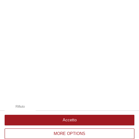
06 Agosto, 19:49
Edizioni provinciali
Catanzaro
Cosenza
Vibo Valentia
Reggio Calabria
Crotone
Rifiuto
Accetto
MORE OPTIONS