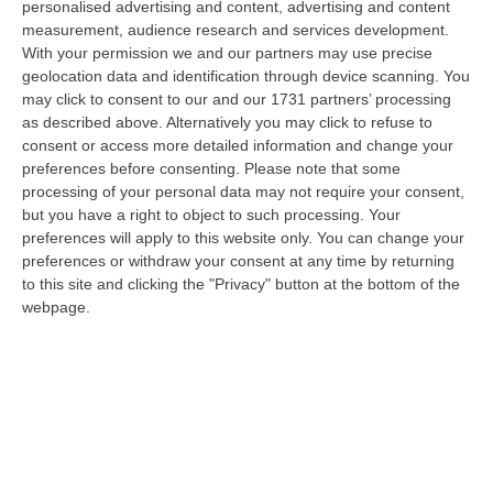
personalised advertising and content, advertising and content
laurea magistrale in Medicina e Chirurgia, Odontoiatria e Protesi den…
measurement, audience research and services development.
06 Agosto, 20:49
With your permission we and our partners may use precise
geolocation data and identification through device scanning. You
La Rivista “America Journals” Celebra Lo Stilista Anton Giulio
may click to consent to our and our 1731 partners’ processing
Grande
as described above. Alternatively you may click to refuse to
“«Rinomato per la sua impeccabile maestria artigianale e la sua
consent or access more detailed information and change your
creatività visionaria, ha trasformato la moda italiana in un’espressione
preferences before consenting.
Please note that some
dur…
processing of your personal data may not require your consent,
06 Agosto, 20:48
but you have a right to object to such processing. Your
preferences will apply to this website only. You can change your
Dai Piani Per Il Rischio Sismico Al Welfare, I Provvedimenti
preferences or withdraw your consent at any time by returning
to this site and clicking the "Privacy" button at the bottom of the
Approvati Dalla Giunta Regionale
webpage.
“CATANZARO La Giunta della Regione Calabria, nella seduta odierna, su
proposta del presidente Roberto Occhiuto, ha approvato il nuovo Protoc…
06 Agosto, 20:03
Reggio Calabria, Bernini In Visita Alla Mediterranea: «Qui La
Facoltà Di Medicina? Valuteremo La Domanda»
“REGGIO CALABRIA La ministra dell’Università e della ricerca Anna Maria
Bernini ha visitato oggi la Mediterranea di Reggio Calabria, accompa…