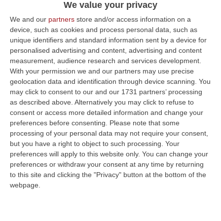
dove si trova il più vicino crematorio attivo
We value your privacy
Pubblicato il: 19/05/21 – 21:36
We and our
partners
store and/or access information on a
device, such as cookies and process personal data, such as
unique identifiers and standard information sent by a device for
personalised advertising and content, advertising and content
measurement, audience research and services development.
With your permission we and our partners may use precise
geolocation data and identification through device scanning. You
may click to consent to our and our 1731 partners’ processing
as described above. Alternatively you may click to refuse to
consent or access more detailed information and change your
preferences before consenting.
Please note that some
processing of your personal data may not require your consent,
but you have a right to object to such processing. Your
preferences will apply to this website only. You can change your
Battiato cremato in Calabria dopo il
preferences or withdraw your consent at any time by returning
toccante funerale a Milo sull’Etna
to this site and clicking the "Privacy" button at the bottom of the
webpage.
Esequie con gli amici più cari. Il lungomare di
Catania sarà intitolato al cantautore. Le
ceneri torneranno in Sicilia da Carpanzano