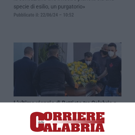
specie di esilio, un purgatorio»
Pubblicato il: 22/06/24 – 10:52
L’ultimo viaggio di Battiato tra Calabria e
Sicilia
Esaudite le volontà dell’artista. Nel
pomeriggio l’arrivo della bara a Carpanzano