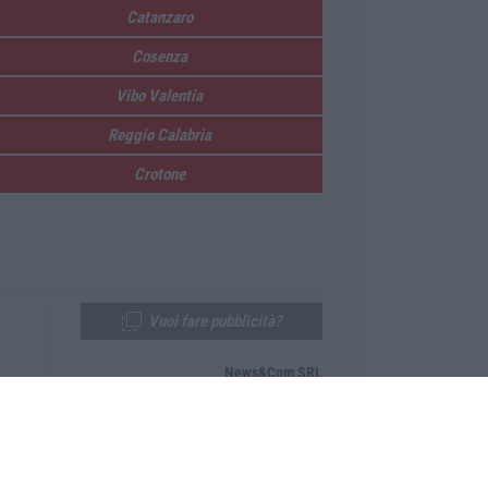
Catanzaro
Cosenza
Vibo Valentia
Reggio Calabria
Crotone
Vuoi fare pubblicità?
News&Com SRL
Telefono:
0968-53665
Email:
newsandcom@gmail.com