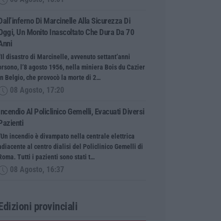
Dall’inferno Di Marcinelle Alla Sicurezza Di
Oggi, Un Monito Inascoltato Che Dura Da 70
Anni
“Il disastro di Marcinelle, avvenuto settant’anni
orsono, l’8 agosto 1956, nella miniera Bois du Cazier
in Belgio, che provocò la morte di 2…
08 Agosto, 17:20
Incendio Al Policlinico Gemelli, Evacuati Diversi
Pazienti
“Un incendio è divampato nella centrale elettrica
adiacente al centro dialisi del Policlinico Gemelli di
Roma. Tutti i pazienti sono stati t…
08 Agosto, 16:37
Edizioni provinciali