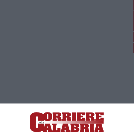
ica di News&Com S.r.l ©2012-
-2026. Tutti i diritti riservati.
ia, Lamezia Terme (CZ)
irettore responsabile Paola Militano |
Privacy