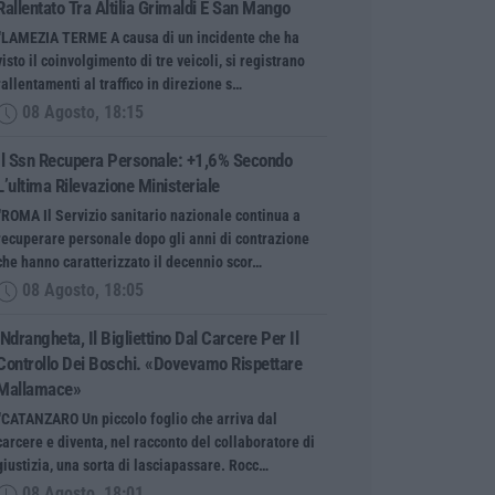
Rallentato Tra Altilia Grimaldi E San Mango
“LAMEZIA TERME A causa di un incidente che ha
visto il coinvolgimento di tre veicoli, si registrano
rallentamenti al traffico in direzione s…
08 Agosto, 18:15
Il Ssn Recupera Personale: +1,6% Secondo
L’ultima Rilevazione Ministeriale
“ROMA Il Servizio sanitario nazionale continua a
recuperare personale dopo gli anni di contrazione
che hanno caratterizzato il decennio scor…
08 Agosto, 18:05
’Ndrangheta, Il Bigliettino Dal Carcere Per Il
Controllo Dei Boschi. «Dovevamo Rispettare
Mallamace»
“CATANZARO Un piccolo foglio che arriva dal
carcere e diventa, nel racconto del collaboratore di
giustizia, una sorta di lasciapassare. Rocc…
08 Agosto, 18:01