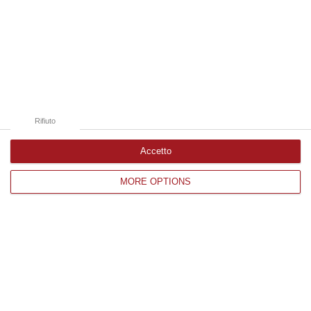
08 Agosto, 22:19
Edizioni provinciali
Catanzaro
Cosenza
Rifiuto
Vibo Valentia
Accetto
Reggio Calabria
MORE OPTIONS
Crotone
Corriere delle Calabria è una testata giornalistica di News&Com S.r.l