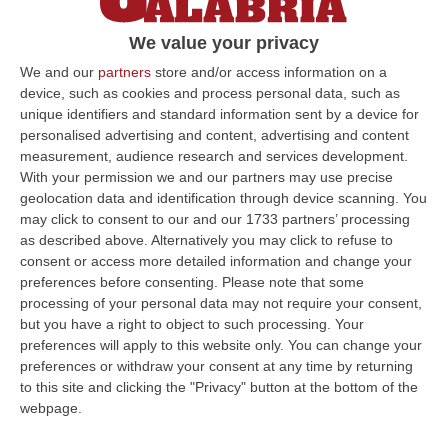
L’agente Tinello ricevuto al Comune:
We value your privacy
«Emozione veramente grande, in questa città
We and our
partners
store and/or access information on a
c’è tutta la mia vita»
device, such as cookies and process personal data, such as
Pubblicato il: 14/01/23 – 11:42
unique identifiers and standard information sent by a device for
personalised advertising and content, advertising and content
measurement, audience research and services development.
With your permission we and our partners may use precise
ULTIME DAL CORRIERE DELLA CALABRIA
geolocation data and identification through device scanning. You
may click to consent to our and our 1733 partners’ processing
Incidente Sulla Strada Dei Due Mari Tra Lamezia E Marcellinara,
as described above. Alternatively you may click to refuse to
Cinque Feriti
consent or access more detailed information and change your
“LAMEZIA TERME A causa di un incidente verificatosi al km 21,000 sulla
preferences before consenting.
Please note that some
strada statale 280 “Dei Due Mari”, è provvisoriamente chiusa la car…
processing of your personal data may not require your consent,
but you have a right to object to such processing. Your
09 Agosto, 8:34
preferences will apply to this website only. You can change your
preferences or withdraw your consent at any time by returning
Nasconde Droga Sotto Un Masso In Una Via Di Roccabernarda,
to this site and clicking the "Privacy" button at the bottom of the
Denunciato Un Uomo
webpage.
“PETILIA POLICASTRO Prosegue senza sosta l’attività di contrasto alla
diffusione delle sostanze stupefacenti condotta dai Carabinieri della…