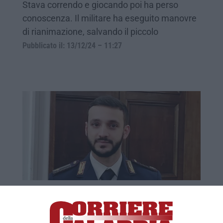
Stava correndo e giocando poi ha perso
conoscenza. Il militare ha eseguito manovre
di rianimazione, salvando il piccolo
Pubblicato il: 13/12/24 – 11:27
Catanzaro abbraccia il poliziotto che ha
salvato un bimbo a Bologna: «Ma non sono
un eroe» – VIDEO