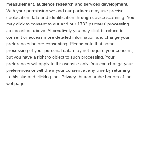
dare avvio agli attesi lavori di ristrutturazione della Basilica dell…
measurement, audience research and services development.
07 Agosto, 22:02
With your permission we and our partners may use precise
geolocation data and identification through device scanning. You
Renzi: «Conte? Sarebbe Delittuoso Vannaccizzare La Coalizione»
may click to consent to our and our 1733 partners’ processing
as described above. Alternatively you may click to refuse to
“ROMA «Conte sta giocando la sua partita, vedremo se le primarie si
consent or access more detailed information and change your
faranno, quando e con che formato, se a due Conte-Schlein o se ci
preferences before consenting.
Please note that some
sarann…
processing of your personal data may not require your consent,
07 Agosto, 21:35
but you have a right to object to such processing. Your
preferences will apply to this website only. You can change your
Meteo, Altri 10 Giorni Di Caldo Estremo
preferences or withdraw your consent at any time by returning
“ROMA La tregua varrà fino a domani: dopo il record di ieri con il bollino
to this site and clicking the "Privacy" button at the bottom of the
rosso per tutte le 27 città monitorate e oggi con 26 allerte mass…
webpage.
07 Agosto, 20:33
Torna In Calabria: OSM Cerca Professionisti Calabresi Che Vivono
Al Nord E Che Hanno Voglia Di Rientrare Nella Terra Di Origine
“Se per anni lasciare la Calabria è stata una scelta quasi obbligata oggi è
possibile fare un’inversione di marcia grazie ad OSM Centro Cala…
07 Agosto, 20:24