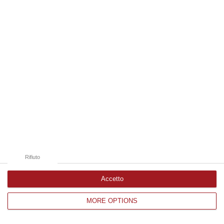
Edizioni provinciali
Catanzaro
Cosenza
Vibo Valentia
Reggio Calabria
Crotone
Rifiuto
Accetto
MORE OPTIONS
Corriere delle Calabria è una testata giornalistica di News&Com S.r.l
©2012-
-2026. Tutti i diritti riservati.