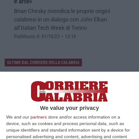
e arte»
Brian Chesky rivendica le proprie origini
calabresi in un dialogo con John Elkan
all’Italian Tech Week di Torino
Pubblicato il: 01/10/23 – 13:16
ULTIME DAL CORRIERE DELLA CALABRIA
Discussione Sulla Proposta Di Legge Regionale Sugli Idonei Della
Pa In Calabria
“Riceviamo e pubblichiamo Noi idonei del Concorso per 54 posti della
Regione Calabria siamo tra i potenziali beneficiari della proposta d…
07 Agosto, 22:35
We value your privacy
We and our
partners
store and/or access information on a
Basilica Dell’Immacolata Concezione Di Catanzaro, Ferro:
device, such as cookies and process personal data, such as
«finanziamento Da 800 Milioni Di Euro»
unique identifiers and standard information sent by a device for
“CATANZARO «Con un importante finanziamento di 800 mila euro, si potrà
personalised advertising and content, advertising and content