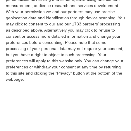
08 Agosto, 16:00
measurement, audience research and services development.
With your permission we and our partners may use precise
Fondi Migranti, I Legali Dopo La Sentenza: «Chi Ha Aiutato L’Italia
geolocation data and identification through device scanning. You
Dovrà Pagare Le Spese Della Solidarietà Sociale»
may click to consent to our and our 1733 partners’ processing
“Con la sentenza n° 129 del 2026, la seconda sezione giurisdizionale
as described above. Alternatively you may click to refuse to
centrale di appello della Corte dei Conti, il 06 agosto 2026 ha messo l…
consent or access more detailed information and change your
preferences before consenting.
Please note that some
08 Agosto, 15:54
processing of your personal data may not require your consent,
but you have a right to object to such processing. Your
Meloni Contro Cgil: «Vergognoso». Landini: «Non Ci Voltiamo
preferences will apply to this website only. You can change your
Mai»
preferences or withdraw your consent at any time by returning
” «Voltare le spalle durante la commemorazione di Marcinelle è un gesto
to this site and clicking the "Privacy" button at the bottom of the
grave e vergognoso. Oggi, durante la cerimonia per i 262 lavoratori…
webpage.
08 Agosto, 15:11
“Carenze Informative” E Procedure Spesso “saltate”. Le Criticità
Della Legislazione Regionale Nel 2025
“CATANZARO La Corte dei Conti promuove “con riserva” (con molte
riserve…) la produzione legislativa della Regione Calabria nel 2025.
Nella r…