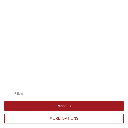
08 Agosto, 14:34
Edizioni provinciali
Catanzaro
Cosenza
Vibo Valentia
Reggio Calabria
Crotone
Rifiuto
Accetto
MORE OPTIONS
Corriere delle Calabria è una testata giornalistica di News&Com S.r.l